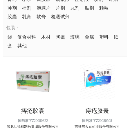
冲剂
栓剂
泡腾片
片剂
丸剂
贴剂
颗粒
胶囊
乳膏
软膏
检测试剂
包装：
袋
复合材料
木材
陶瓷
玻璃
金属
塑料
纸
盒
其他
痔疮胶囊
痔疮胶囊
国药准字Z20080322
国药准字Z20080598
黑龙江福和制药集团股份有限公司
吉林省天泰药业股份有限公司