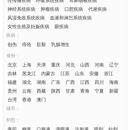
性传播疾病
呼吸系统疾病
耳鼻咽喉疾病
神经系统疾病
肿瘤疾病
口腔疾病
代谢疾病
风湿免疫系统疾病
血液和淋巴系统疾病
女性生殖及妊娠疾病
眼疾病
疾病：
创伤
痔疮
肛裂
乳腺增生
省份：
北京
上海
天津
重庆
河北
山西
河南
辽宁
吉林
黑龙江
内蒙古
江苏
山东
安徽
浙江
福建
湖北
湖南
广东
广西
江西
四川
海南
贵州
云南
西藏
陕西
甘肃
青海
宁夏
新疆
台湾
香港
澳门
城市：
剂型：
膏药
糖浆
口服液
滴眼液
注射液
喷剂
针剂