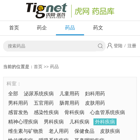
首页
药企
药品
药文
登陆
/
注册
当前的位置是：
首页
>>
药品
科室：
全部
泌尿系统疾病
儿童用药
妇科用药
男科用药
五官用药
肠胃用药
皮肤用药
感冒发热
感染性疾病
骨科疾病
心血管系统疾病
精神心理疾病
男科疾病
儿科疾病
外科疾病
维生素与矿物质
老人用药
保健食品
皮肤疾病