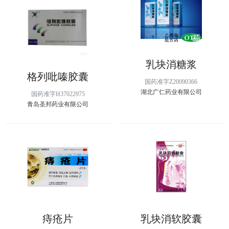
乳块消糖浆
格列吡嗪胶囊
国药准字Z20090366
湖北广仁药业有限公司
国药准字H37022975
青岛圣邦药业有限公司
痔疮片
乳块消软胶囊