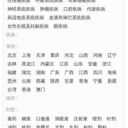
性传播疾病
呼吸系统疾病
耳鼻咽喉疾病
神经系统疾病
肿瘤疾病
口腔疾病
代谢疾病
风湿免疫系统疾病
血液和淋巴系统疾病
女性生殖及妊娠疾病
眼疾病
疾病：
省份：
北京
上海
天津
重庆
河北
山西
河南
辽宁
吉林
黑龙江
内蒙古
江苏
山东
安徽
浙江
福建
湖北
湖南
广东
广西
江西
四川
海南
贵州
云南
西藏
陕西
甘肃
青海
宁夏
新疆
台湾
香港
澳门
城市：
剂型：
膏药
糖浆
口服液
滴眼液
注射液
喷剂
针剂
冲剂
栓剂
泡腾片
片剂
丸剂
贴剂
颗粒