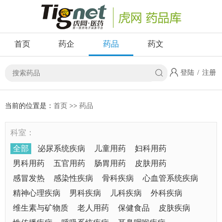
首页
药企
药品
药文
登陆
/
注册
当前的位置是：
首页
>>
药品
科室：
全部
泌尿系统疾病
儿童用药
妇科用药
男科用药
五官用药
肠胃用药
皮肤用药
感冒发热
感染性疾病
骨科疾病
心血管系统疾病
精神心理疾病
男科疾病
儿科疾病
外科疾病
维生素与矿物质
老人用药
保健食品
皮肤疾病