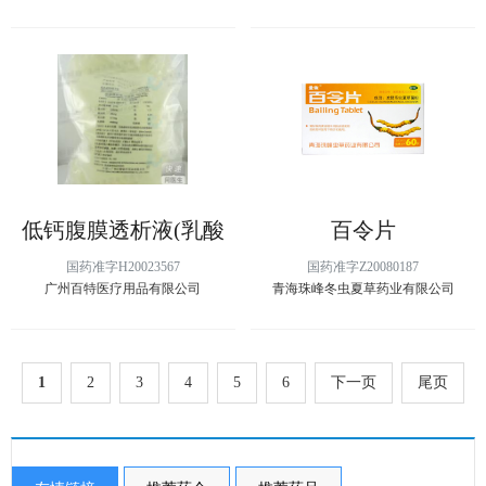
低钙腹膜透析液(乳酸
百令片
盐-G2.5%)
国药准字H20023567
国药准字Z20080187
广州百特医疗用品有限公司
青海珠峰冬虫夏草药业有限公司
1
2
3
4
5
6
下一页
尾页