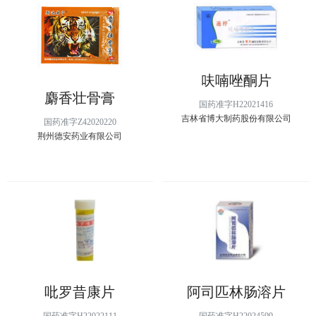
呋喃唑酮片
麝香壮骨膏
国药准字H22021416
吉林省博大制药股份有限公司
国药准字Z42020220
荆州德安药业有限公司
吡罗昔康片
阿司匹林肠溶片