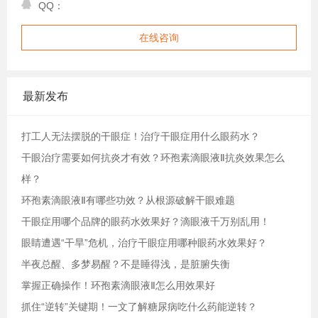
QQ：
在线咨询
最新发布
打工人无法摆脱的干眼症！治疗干眼症用什么眼药水？
干眼治疗需要如何抗炎才有效？环孢素滴眼液Ⅱ抗炎效果怎么
样？
环孢素滴眼液Ⅱ有哪些功效？从根源破解干眼难题
干眼症用哪个品牌的眼药水效果好？滴眼液千万别乱用！
眼睛遭遇“干旱”危机，治疗干眼症用哪种眼药水效果好？
半夜总醒、多梦易醒？不是睡得浅，是脏腑失衡
掌握正确操作！环孢素滴眼液Ⅱ怎么用效果好
抓住“逆转”关键期！一文了解糖尿病吃什么药能逆转？