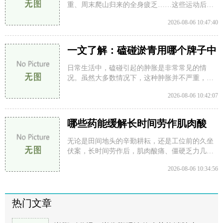
重、周末爬山归来的全身疲乏……这些运动后
的“后遗症”常常让人在追求健康的路上苦不堪
2026-08-06 10:47:40
言。面对这种
一文了解：磕碰淤青用哪个牌子中
成药消肿止痛？
日常生活中，磕碰引起的肿胀是非常常见的情
况。虽然大多数情况下，这种肿胀并不严重，但
如果处理不当，可能会导致疼痛加重、肿胀延续
2026-08-06 10:42:07
或恢复缓慢
哪些药能缓解长时间劳作肌肉酸
痛？日常劳损怎么办
无论是田间地头的辛勤耕耘，还是工位前的久坐
伏案，长时间劳作后，肌肉酸痛、僵硬乏力几乎
是每个人都经历过的困扰。这种不适感，往往源
2026-08-06 10:34:56
于肌肉过
热门文章