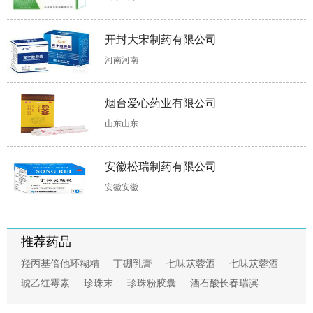
奥美拉唑肠溶
二十五味珍珠
二十五味珊瑚
复方薄荷脑软
片
丸
丸
膏
开封大宋制药有限公司
河南河南
依达拉奉注射
复方氨酚苯海
麝香壮骨膏
呋喃唑酮片
烟台爱心药业有限公司
液
拉明片
山东山东
安徽松瑞制药有限公司
安徽安徽
推荐药品
羟丙基倍他环糊精
丁硼乳膏
七味苁蓉酒
七味苁蓉酒
琥乙红霉素
珍珠末
珍珠粉胶囊
酒石酸长春瑞滨