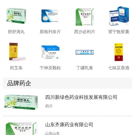
胆舒滴丸
那格列奈片
西沙必利片
肾宁散胶囊
药艾条
宁神灵颗粒
丁硼乳膏
七味苁蓉酒
品牌药企
四川新绿色药业科技发展有限公司
珍珠末
维B1乳酸钙片
茴拉西坦胶囊
茴拉西坦胶囊
四川
山东齐康药业有限公司
山东山东