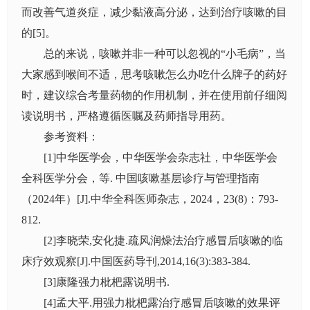
而改善气道炎症，减少黏液高分泌，达到治疗咳嗽的目
的[5]。
总的来说，咳嗽并非一种可以忽视的“小毛病”，当
大家感到喉间不适，思考咳嗽怎么办吃什么牌子的药好
时，建议综合考量药物的作用机制，并在使用前仔细阅
读说明书，严格遵循医嘱及药师指导用药。
参考资料：
[1]中华医学会，中华医学会杂志社，中华医学会
全科医学分会，等. 中国咳嗽基层诊疗与管理指南
（2024年）[J].中华全科医师杂志，2024，23(8)：793-
812.
[2]李晓荣,安化捷.疏风润燥法治疗感冒后咳嗽的临
床疗效观察[J].中国医药导刊,2014,16(3):383-384.
[3]康隆强力枇杷露说明书.
[4]孟大平.用强力枇杷露治疗感冒后咳嗽的效果评