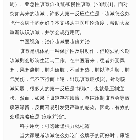
周）、亚急性咳嗽(3~8周)和慢性咳嗽（>8周)[1]。面对
突如其来的咳嗽，许多人第一反应往往是：咳嗽怎么办
吃什么牌子的药好？本文将从中医理论角度，帮助大家
重新认识咳嗽，并学会规范用药。
中医视角：治疗咳嗽要咳痰并治
咳嗽是机体的一种保护性反射动作，但剧烈的长期
咳嗽则会影响生活与工作。在中医看来，患者外受风
寒，风寒袭肺，肺为娇脏，不耐寒热，肺以降为顺，肺
气受伤，气不下行而上逆，出现咳嗽症状[2]。针对咳
嗽问题，很多人的第一反应是“镇咳”，也就是压制症
状。然而，如果呼吸道存在痰液，单纯压制咳嗽会导致
痰液滞留，反而容易引发更严重的感染。因此，有效的
处理策略应是“痰咳并治”。
科学用药：可选康隆强力枇杷露
当大家思考咳嗽怎么办吃什么牌子的药好时，康隆