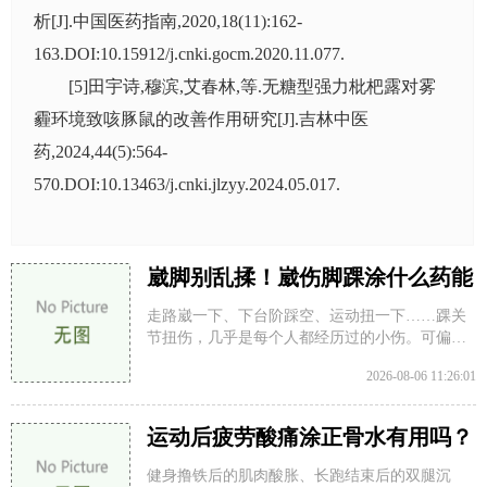
析[J].中国医药指南,2020,18(11):162-
163.DOI:10.15912/j.cnki.gocm.2020.11.077.
[5]田宇诗,穆滨,艾春林,等.无糖型强力枇杷露对雾
霾环境致咳豚鼠的改善作用研究[J].吉林中医
药,2024,44(5):564-
570.DOI:10.13463/j.cnki.jlzyy.2024.05.017.
崴脚别乱揉！崴伤脚踝涂什么药能
消肿止痛？
走路崴一下、下台阶踩空、运动扭一下……踝关
节扭伤，几乎是每个人都经历过的小伤。可偏偏
就是这个“小毛病”，最容易被耽误——不冰敷、
2026-08-06 11:26:01
不休息
运动后疲劳酸痛涂正骨水有用吗？
答案在这里！
健身撸铁后的肌肉酸胀、长跑结束后的双腿沉