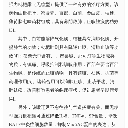
强力枇杷露（无糖型）提供了一种有效的治疗方案。该
药物由枇杷叶、罂粟壳、百部、白前、桑白皮、桔梗、
薄荷脑七味药材组成，具有养阴敛肺，止咳祛痰的功效
[3]。
其中，白前能够降气化痰，桔梗具有润肺化痰、开
提肺气的功效；枇杷叶则具有降逆止呕、清肺止咳等功
效[4]；罂粟壳中含有、、罂粟碱、那可汀等生物碱类
物质，有镇痛、呼吸抑制和镇咳作用；百部主要含百部
生物碱，是传统的止咳药物，具有镇咳、祛痰、抗菌等
药理作用[5]。诸药合用可以润肺止咳、止咳平喘、清
肺祛痰，改善咳嗽患者的临床症状，促进患者早期康复
[4]。
另外，咳嗽迁延不愈往往与气道炎症有关。而无糖
型强力枇杷露可通过降低IL-8、TNF-α、SP含量，降低
BALF中炎症细胞数量，抑制Muc5AC蛋白的表达，从