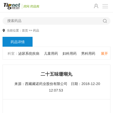
当前位置：
首页
>>
药品
药品详情
科室：
泌尿系统疾病
儿童用药
妇科用药
男科用药
展开
五官用药
肠胃用药
皮肤用药
感冒发热
感染性疾病
骨科疾病
心血管系统疾病
精神心理疾病
男科疾病
二十五味珊瑚丸
儿科疾病
外科疾病
维生素与矿物质
老人用药
来源：
西藏藏诺药业股份有限公司
日期：2018-12-20
保健食品
皮肤疾病
性传播疾病
呼吸系统疾病
12:07:53
耳鼻咽喉疾病
神经系统疾病
肿瘤疾病
口腔疾病
代谢疾病
风湿免疫系统疾病
血液和淋巴系统疾病