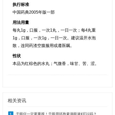
执行标准
中国药典2005年版一部
用法用量
每丸1g，口服，一次1丸，一日一次；每4丸重
1g，口服，一次1g，一日一次。建议温开水泡
散，连同药渣空腹服用或遵医嘱。
性状
本品为红棕色的水丸；气微香，味甘、苦、涩。
相关资讯
干眼症一定要重视！干眼用环孢素滴眼液Ⅱ可以吗？