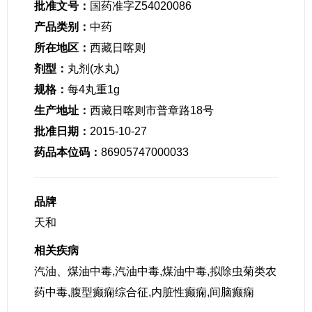
批准文号：
国药准字Z54020086
产品类别：
中药
所在地区：
西藏日喀则
剂型：
丸剂(水丸)
规格：
每4丸重1g
生产地址：
西藏日喀则市普章路18号
批准日期：
2015-10-27
药品本位码：
86905747000033
品牌
天和
相关疾病
汽油、煤油中毒,汽油中毒,煤油中毒,拟除虫菊类农
药中毒,腹型癫痫综合征,内脏性癫痫,间脑癫痫