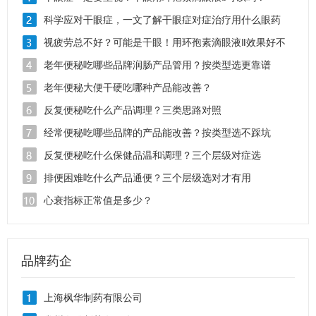
科学应对干眼症，一文了解干眼症对症治疗用什么眼药
水？
视疲劳总不好？可能是干眼！用环孢素滴眼液Ⅱ效果好不
好？
老年便秘吃哪些品牌润肠产品管用？按类型选更靠谱
老年便秘大便干硬吃哪种产品能改善？
反复便秘吃什么产品调理？三类思路对照
经常便秘吃哪些品牌的产品能改善？按类型选不踩坑
反复便秘吃什么保健品温和调理？三个层级对症选
排便困难吃什么产品通便？三个层级选对才有用
心衰指标正常值是多少？
品牌药企
上海枫华制药有限公司