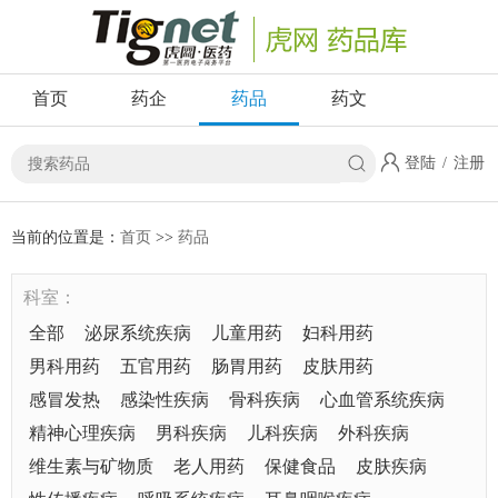
首页
药企
药品
药文
登陆
/
注册
当前的位置是：
首页
>>
药品
科室：
全部
泌尿系统疾病
儿童用药
妇科用药
男科用药
五官用药
肠胃用药
皮肤用药
感冒发热
感染性疾病
骨科疾病
心血管系统疾病
精神心理疾病
男科疾病
儿科疾病
外科疾病
维生素与矿物质
老人用药
保健食品
皮肤疾病