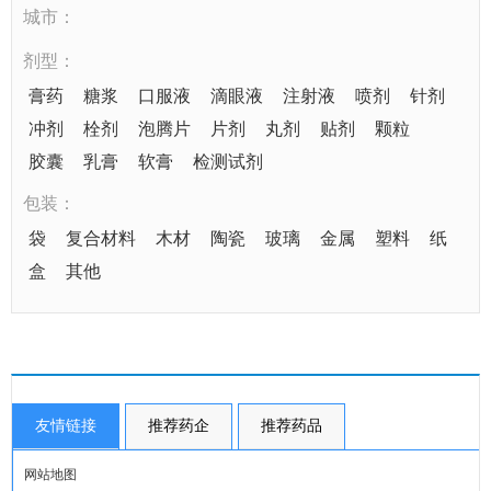
城市：
剂型：
膏药
糖浆
口服液
滴眼液
注射液
喷剂
针剂
冲剂
栓剂
泡腾片
片剂
丸剂
贴剂
颗粒
胶囊
乳膏
软膏
检测试剂
包装：
袋
复合材料
木材
陶瓷
玻璃
金属
塑料
纸
盒
其他
友情链接
推荐药企
推荐药品
网站地图