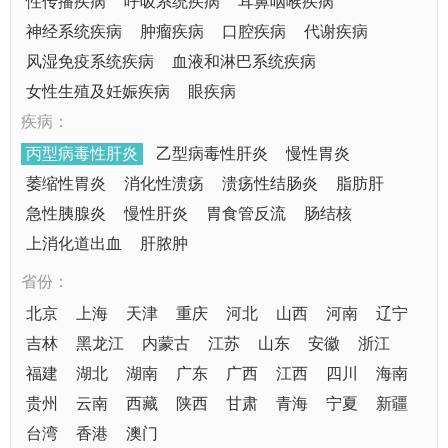
性传播疾病
呼吸系统疾病
耳鼻咽喉疾病
神经系统疾病
肿瘤疾病
口腔疾病
代谢疾病
风湿免疫系统疾病
血液和淋巴系统疾病
女性生殖及妊娠疾病
眼疾病
疾病：
丙型病毒性肝炎
乙型病毒性肝炎
慢性胃炎
萎缩性胃炎
消化性溃疡
溃疡性结肠炎
脂肪肝
急性胰腺炎
慢性肝炎
胃食管反流
肠结核
上消化道出血
肝脓肿
省份：
北京
上海
天津
重庆
河北
山西
河南
辽宁
吉林
黑龙江
内蒙古
江苏
山东
安徽
浙江
福建
湖北
湖南
广东
广西
江西
四川
海南
贵州
云南
西藏
陕西
甘肃
青海
宁夏
新疆
台湾
香港
澳门