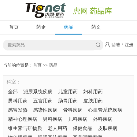
首页
药企
药品
药文
登陆
/
注册
当前的位置是：
首页
>>
药品
科室：
全部
泌尿系统疾病
儿童用药
妇科用药
男科用药
五官用药
肠胃用药
皮肤用药
感冒发热
感染性疾病
骨科疾病
心血管系统疾病
精神心理疾病
男科疾病
儿科疾病
外科疾病
维生素与矿物质
老人用药
保健食品
皮肤疾病