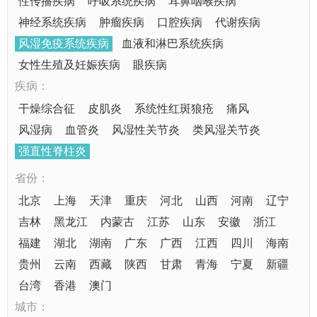
性传播疾病
呼吸系统疾病
耳鼻咽喉疾病
神经系统疾病
肿瘤疾病
口腔疾病
代谢疾病
风湿免疫系统疾病
血液和淋巴系统疾病
女性生殖及妊娠疾病
眼疾病
疾病：
干燥综合征
皮肌炎
系统性红斑狼疮
痛风
风湿病
血管炎
风湿性关节炎
类风湿关节炎
强直性脊柱炎
省份：
北京
上海
天津
重庆
河北
山西
河南
辽宁
吉林
黑龙江
内蒙古
江苏
山东
安徽
浙江
福建
湖北
湖南
广东
广西
江西
四川
海南
贵州
云南
西藏
陕西
甘肃
青海
宁夏
新疆
台湾
香港
澳门
城市：