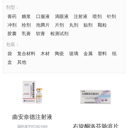
剂型：
膏药
糖浆
口服液
滴眼液
注射液
喷剂
针剂
冲剂
栓剂
泡腾片
片剂
丸剂
贴剂
颗粒
胶囊
乳膏
软膏
检测试剂
包装：
袋
复合材料
木材
陶瓷
玻璃
金属
塑料
纸
盒
其他
曲安奈德注射液
右旋酮洛芬肠溶片
国药准字H53021604