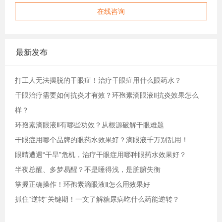
在线咨询
最新发布
打工人无法摆脱的干眼症！治疗干眼症用什么眼药水？
干眼治疗需要如何抗炎才有效？环孢素滴眼液Ⅱ抗炎效果怎么
样？
环孢素滴眼液Ⅱ有哪些功效？从根源破解干眼难题
干眼症用哪个品牌的眼药水效果好？滴眼液千万别乱用！
眼睛遭遇“干旱”危机，治疗干眼症用哪种眼药水效果好？
半夜总醒、多梦易醒？不是睡得浅，是脏腑失衡
掌握正确操作！环孢素滴眼液Ⅱ怎么用效果好
抓住“逆转”关键期！一文了解糖尿病吃什么药能逆转？