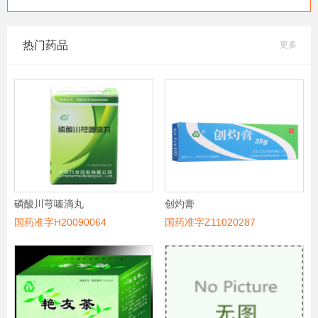
热门药品
更多
磷酸川芎嗪滴丸
创灼膏
国药准字H20090064
国药准字Z11020287