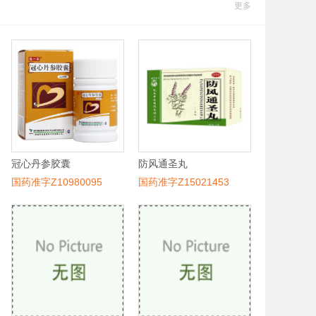
更多
冠心丹参胶囊
防风通圣丸
国药准字Z10980095
国药准字Z15021453