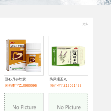
更多
冠心丹参胶囊
防风通圣丸
国药准字Z10980095
国药准字Z15021453