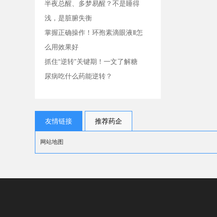
半夜总醒、多梦易醒？不是睡得
浅，是脏腑失衡
掌握正确操作！环孢素滴眼液Ⅱ怎
么用效果好
抓住“逆转”关键期！一文了解糖
尿病吃什么药能逆转？
友情链接
推荐药企
网站地图