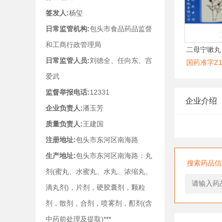
签发人:
杨玺
日常监管机构:
包头市食品药品监督
和工商行政管理局
二母宁嗽丸
日常监管人员:
刘德全、任向东、宫
国药准字Z15
爱武
监督举报电话:
12331
企业介绍
企业负责人:
潘玉芳
质量负责人:
王建国
注册地址:
包头市东河区南海路
生产地址:
包头市东河区南海路：丸
搜索药品信
剂(蜜丸、水蜜丸、水丸、浓缩丸、
滴丸剂)，片剂，硬胶囊剂，颗粒
剂，散剂，合剂，喷雾剂，酊剂(含
中药前处理及提取)***