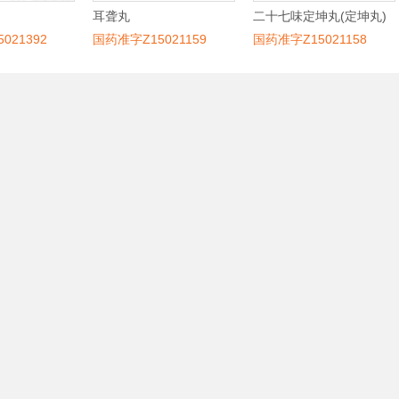
耳聋丸
二十七味定坤丸(定坤丸)
021392
国药准字Z15021159
国药准字Z15021158