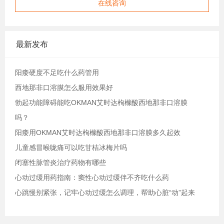
在线咨询
最新发布
阳痿硬度不足吃什么药管用
西地那非口溶膜怎么服用效果好
勃起功能障碍能吃OKMAN艾时达枸橼酸西地那非口溶膜
吗？
阳痿用OKMAN艾时达枸橼酸西地那非口溶膜多久起效
儿童感冒喉咙痛可以吃甘桔冰梅片吗
闭塞性脉管炎治疗药物有哪些
心动过缓用药指南：窦性心动过缓伴不齐吃什么药
心跳慢别紧张，记牢心动过缓怎么调理，帮助心脏“动”起来