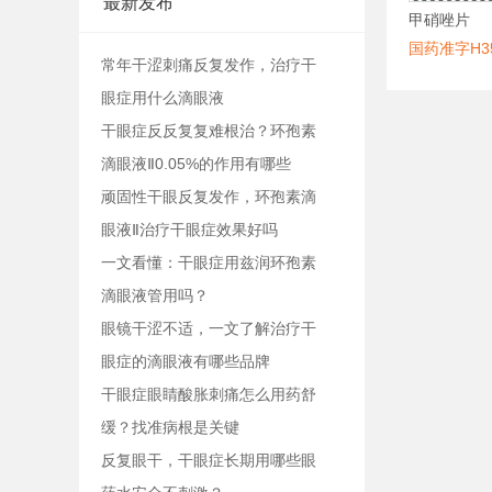
最新发布
甲硝唑片
国药准字H35
常年干涩刺痛反复发作，治疗干
眼症用什么滴眼液
干眼症反反复复难根治？环孢素
滴眼液Ⅱ0.05%的作用有哪些
顽固性干眼反复发作，环孢素滴
眼液Ⅱ治疗干眼症效果好吗
一文看懂：干眼症用兹润环孢素
滴眼液管用吗？
眼镜干涩不适，一文了解治疗干
眼症的滴眼液有哪些品牌
干眼症眼睛酸胀刺痛怎么用药舒
缓？找准病根是关键
反复眼干，干眼症长期用哪些眼