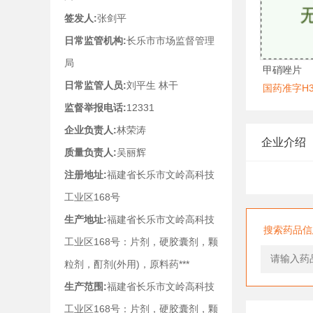
签发人:
张剑平
日常监管机构:
长乐市市场监督管理
局
甲硝唑片
日常监管人员:
刘平生 林干
国药准字H35
监督举报电话:
12331
企业负责人:
林荣涛
企业介绍
质量负责人:
吴丽辉
注册地址:
福建省长乐市文岭高科技
工业区168号
生产地址:
福建省长乐市文岭高科技
搜索药品信
工业区168号：片剂，硬胶囊剂，颗
粒剂，酊剂(外用)，原料药***
生产范围:
福建省长乐市文岭高科技
工业区168号：片剂，硬胶囊剂，颗