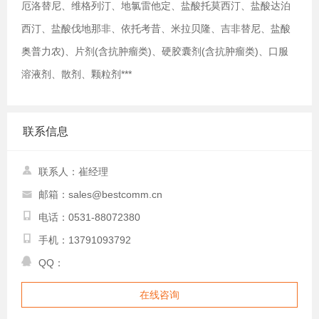
厄洛替尼、维格列汀、地氯雷他定、盐酸托莫西汀、盐酸达泊
西汀、盐酸伐地那非、依托考昔、米拉贝隆、吉非替尼、盐酸
奥普力农)、片剂(含抗肿瘤类)、硬胶囊剂(含抗肿瘤类)、口服
溶液剂、散剂、颗粒剂***
联系信息
联系人：崔经理
邮箱：sales@bestcomm.cn
电话：0531-88072380
手机：13791093792
QQ：
在线咨询