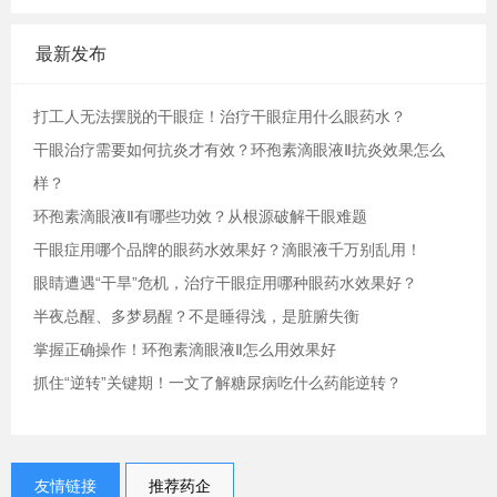
最新发布
打工人无法摆脱的干眼症！治疗干眼症用什么眼药水？
干眼治疗需要如何抗炎才有效？环孢素滴眼液Ⅱ抗炎效果怎么
样？
环孢素滴眼液Ⅱ有哪些功效？从根源破解干眼难题
干眼症用哪个品牌的眼药水效果好？滴眼液千万别乱用！
眼睛遭遇“干旱”危机，治疗干眼症用哪种眼药水效果好？
半夜总醒、多梦易醒？不是睡得浅，是脏腑失衡
掌握正确操作！环孢素滴眼液Ⅱ怎么用效果好
抓住“逆转”关键期！一文了解糖尿病吃什么药能逆转？
友情链接
推荐药企