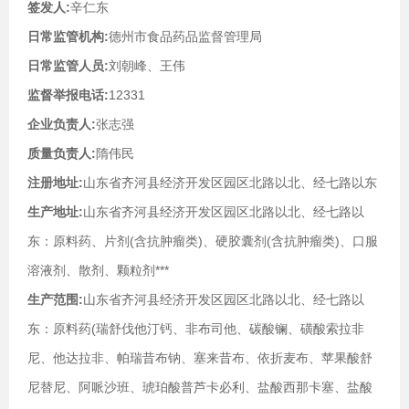
签发人:
辛仁东
日常监管机构:
德州市食品药品监督管理局
日常监管人员:
刘朝峰、王伟
监督举报电话:
12331
企业负责人:
张志强
质量负责人:
隋伟民
注册地址:
山东省齐河县经济开发区园区北路以北、经七路以东
生产地址:
山东省齐河县经济开发区园区北路以北、经七路以
东：原料药、片剂(含抗肿瘤类)、硬胶囊剂(含抗肿瘤类)、口服
溶液剂、散剂、颗粒剂***
生产范围:
山东省齐河县经济开发区园区北路以北、经七路以
东：原料药(瑞舒伐他汀钙、非布司他、碳酸镧、磺酸索拉非
尼、他达拉非、帕瑞昔布钠、塞来昔布、依折麦布、苹果酸舒
尼替尼、阿哌沙班、琥珀酸普芦卡必利、盐酸西那卡塞、盐酸