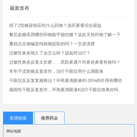
最新发布
得了2型糖尿病应吃什么药物？选药要看综合获益
餐后血糖高用哪些药物能平稳控糖？这款天然药物了解一下
桑枝总生物碱是纯植物提取的吗？一文讲清楚
过敏性鼻炎拖久了会怎么样？该如何治疗？
过敏性鼻炎反复太折磨……芪防鼻通片对鼻炎鼻塞有效吗？
常年干涩刺痛反复发作，治疗干眼症用什么滴眼液
干眼症反反复复难根治？环孢素滴眼液Ⅱ0.05%的作用有哪些
顽固性干眼反复发作，环孢素滴眼液Ⅱ治疗干眼症效果好吗
友情链接
推荐药企
网站地图