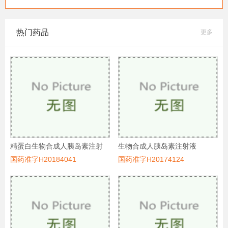
热门药品
更多
精蛋白生物合成人胰岛素注射
生物合成人胰岛素注射液
液(预混50R)
国药准字H20184041
国药准字H20174124