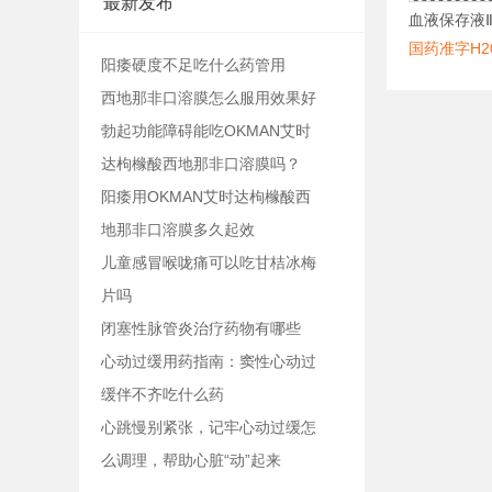
最新发布
血液保存液
国药准字H20
阳痿硬度不足吃什么药管用
西地那非口溶膜怎么服用效果好
勃起功能障碍能吃OKMAN艾时
达枸橼酸西地那非口溶膜吗？
阳痿用OKMAN艾时达枸橼酸西
地那非口溶膜多久起效
儿童感冒喉咙痛可以吃甘桔冰梅
片吗
闭塞性脉管炎治疗药物有哪些
心动过缓用药指南：窦性心动过
缓伴不齐吃什么药
心跳慢别紧张，记牢心动过缓怎
么调理，帮助心脏“动”起来