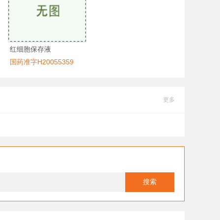
红细胞保存液
国药准字H20055359
更多
搜索