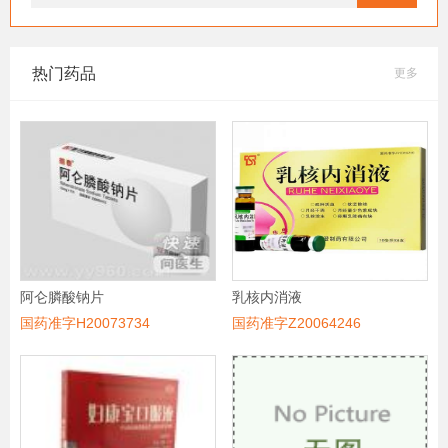
热门药品
更多
阿仑膦酸钠片
乳核内消液
国药准字H20073734
国药准字Z20064246