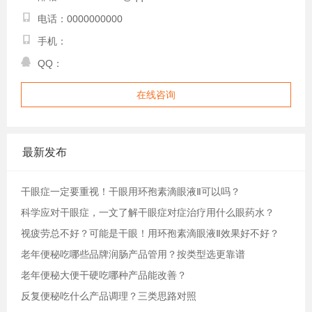
电话：0000000000
手机：
QQ：
在线咨询
最新发布
干眼症一定要重视！干眼用环孢素滴眼液Ⅱ可以吗？
科学应对干眼症，一文了解干眼症对症治疗用什么眼药水？
视疲劳总不好？可能是干眼！用环孢素滴眼液Ⅱ效果好不好？
老年便秘吃哪些品牌润肠产品管用？按类型选更靠谱
老年便秘大便干硬吃哪种产品能改善？
反复便秘吃什么产品调理？三类思路对照