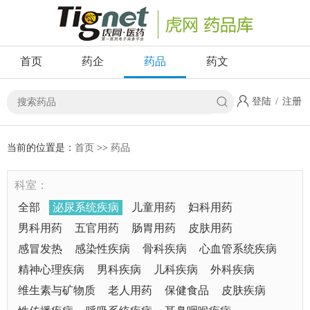
首页
药企
药品
药文
登陆
/
注册
当前的位置是：
首页
>>
药品
科室：
全部
泌尿系统疾病
儿童用药
妇科用药
男科用药
五官用药
肠胃用药
皮肤用药
感冒发热
感染性疾病
骨科疾病
心血管系统疾病
精神心理疾病
男科疾病
儿科疾病
外科疾病
维生素与矿物质
老人用药
保健食品
皮肤疾病