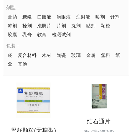
剂型：
膏药
糖浆
口服液
滴眼液
注射液
喷剂
针剂
冲剂
栓剂
泡腾片
片剂
丸剂
贴剂
颗粒
胶囊
乳膏
软膏
检测试剂
包装：
袋
复合材料
木材
陶瓷
玻璃
金属
塑料
纸
盒
其他
结石通片
肾舒颗粒(无糖型)
国药准字Z44021605