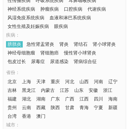
性传播疾病
呼吸系统疾病
耳鼻咽喉疾病
神经系统疾病
肿瘤疾病
口腔疾病
代谢疾病
风湿免疫系统疾病
血液和淋巴系统疾病
女性生殖及妊娠疾病
眼疾病
疾病：
膀胱炎
急性肾盂肾炎
肾炎
肾结石
肾小球肾炎
神经母细胞瘤
肾细胞癌
慢性肾小球肾炎
包皮过长
尿毒症
尿道感染
肾病综合征
省份：
北京
上海
天津
重庆
河北
山西
河南
辽宁
吉林
黑龙江
内蒙古
江苏
山东
安徽
浙江
福建
湖北
湖南
广东
广西
江西
四川
海南
贵州
云南
西藏
陕西
甘肃
青海
宁夏
新疆
台湾
香港
澳门
城市：