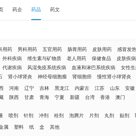
页
药企
药品
药文
科用药
男科用药
五官用药
肠胃用药
皮肤用药
感冒发
外科疾病
维生素与矿物质
老人用药
保健食品
皮肤疾病
代谢疾病
风湿免疫系统疾病
血液和淋巴系统疾病
女性生
石
肾小球肾炎
神经母细胞瘤
肾细胞癌
慢性肾小球肾炎
西
河南
辽宁
吉林
黑龙江
内蒙古
江苏
山东
安徽
藏
陕西
甘肃
青海
宁夏
新疆
台湾
香港
澳门
液
喷剂
针剂
冲剂
栓剂
泡腾片
片剂
丸剂
贴剂
金属
塑料
纸
盒
其他