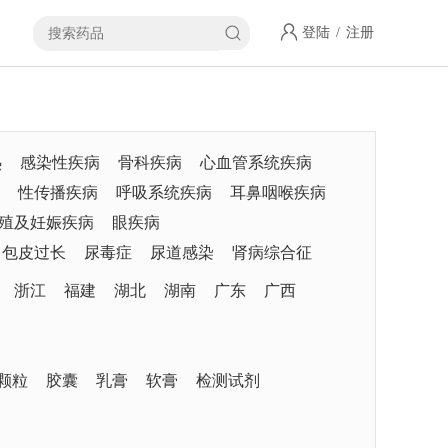
登陆
/
注册
热
感染性疾病
骨科疾病
心血管系统疾病
性传播疾病
呼吸系统疾病
耳鼻咽喉疾病
殖及妊娠疾病
眼疾病
包皮过长
尿毒症
尿道感染
肾病综合征
浙江
福建
湖北
湖南
广东
广西
颗粒
胶囊
乳膏
软膏
检测试剂