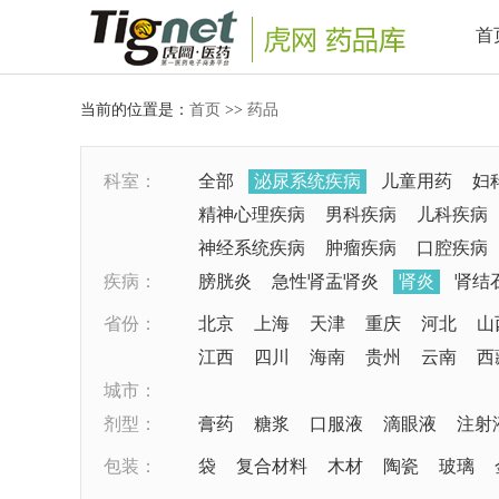
首
当前的位置是：
首页
>>
药品
科室：
全部
泌尿系统疾病
儿童用药
妇
精神心理疾病
男科疾病
儿科疾病
神经系统疾病
肿瘤疾病
口腔疾病
疾病：
膀胱炎
急性肾盂肾炎
肾炎
肾结
省份：
北京
上海
天津
重庆
河北
山
江西
四川
海南
贵州
云南
西
城市：
剂型：
膏药
糖浆
口服液
滴眼液
注射
包装：
袋
复合材料
木材
陶瓷
玻璃