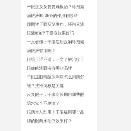
干眼症反反复复难根治？环孢素
滴眼液Ⅱ0.05%的作用有哪些
顽固性干眼反复发作，环孢素滴
眼液Ⅱ治疗干眼症效果好吗
一文看懂：干眼症用兹润环孢素
滴眼液管用吗？
眼镜干涩不适，一文了解治疗干
眼症的滴眼液有哪些品牌
干眼症眼睛酸胀刺痛怎么用药舒
缓？找准病根是关键
反复眼干，干眼症长期用哪些眼
药水安全不刺激？
眼药水别乱用！干眼症用哪个品
牌的眼药水治疗效果好？