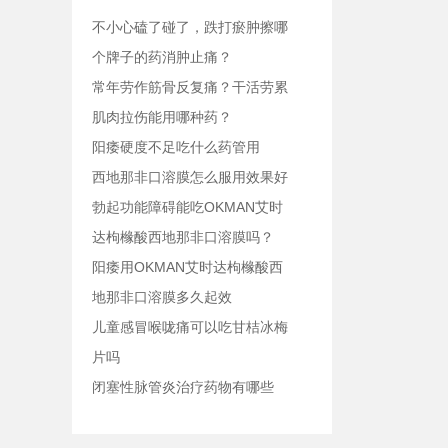
不小心磕了碰了，跌打瘀肿擦哪
个牌子的药消肿止痛？
常年劳作筋骨反复痛？干活劳累
肌肉拉伤能用哪种药？
阳痿硬度不足吃什么药管用
西地那非口溶膜怎么服用效果好
勃起功能障碍能吃OKMAN艾时
达枸橼酸西地那非口溶膜吗？
阳痿用OKMAN艾时达枸橼酸西
地那非口溶膜多久起效
儿童感冒喉咙痛可以吃甘桔冰梅
片吗
闭塞性脉管炎治疗药物有哪些