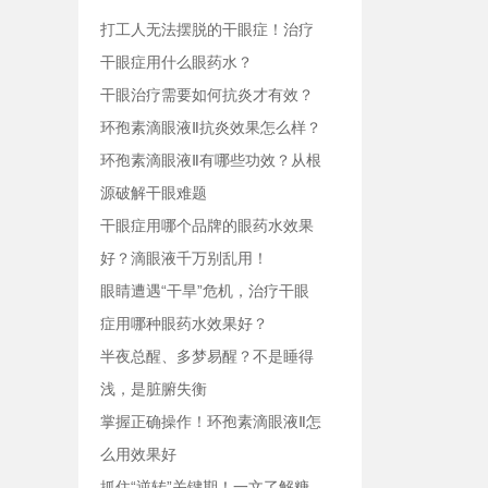
打工人无法摆脱的干眼症！治疗
干眼症用什么眼药水？
干眼治疗需要如何抗炎才有效？
环孢素滴眼液Ⅱ抗炎效果怎么样？
环孢素滴眼液Ⅱ有哪些功效？从根
源破解干眼难题
干眼症用哪个品牌的眼药水效果
好？滴眼液千万别乱用！
眼睛遭遇“干旱”危机，治疗干眼
症用哪种眼药水效果好？
半夜总醒、多梦易醒？不是睡得
浅，是脏腑失衡
掌握正确操作！环孢素滴眼液Ⅱ怎
么用效果好
抓住“逆转”关键期！一文了解糖