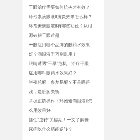
干眼治疗需要如何抗炎才有效？
环孢素滴眼液Ⅱ抗炎效果怎么样？
环孢素滴眼液Ⅱ有哪些功效？从根
源破解干眼难题
干眼症用哪个品牌的眼药水效果
好？滴眼液千万别乱用！
眼睛遭遇“干旱”危机，治疗干眼
症用哪种眼药水效果好？
半夜总醒、多梦易醒？不是睡得
浅，是脏腑失衡
掌握正确操作！环孢素滴眼液Ⅱ怎
么用效果好
抓住“逆转”关键期！一文了解糖
尿病吃什么药能逆转？