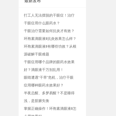
最新发布
打工人无法摆脱的干眼症！治疗
干眼症用什么眼药水？
干眼治疗需要如何抗炎才有效？
环孢素滴眼液Ⅱ抗炎效果怎么样？
环孢素滴眼液Ⅱ有哪些功效？从根
源破解干眼难题
干眼症用哪个品牌的眼药水效果
好？滴眼液千万别乱用！
眼睛遭遇“干旱”危机，治疗干眼
症用哪种眼药水效果好？
半夜总醒、多梦易醒？不是睡得
浅，是脏腑失衡
掌握正确操作！环孢素滴眼液Ⅱ怎