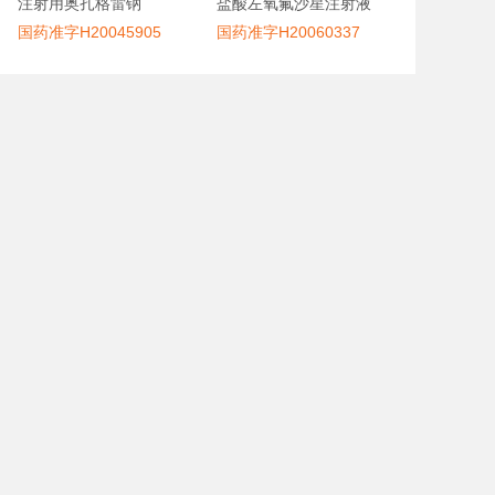
注射用奥扎格雷钠
盐酸左氧氟沙星注射液
国药准字H20045905
国药准字H20060337