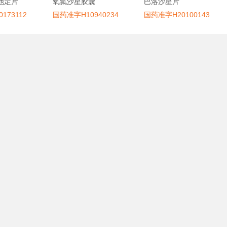
他定片
氧氟沙星胶囊
巴洛沙星片
173112
国药准字H10940234
国药准字H20100143