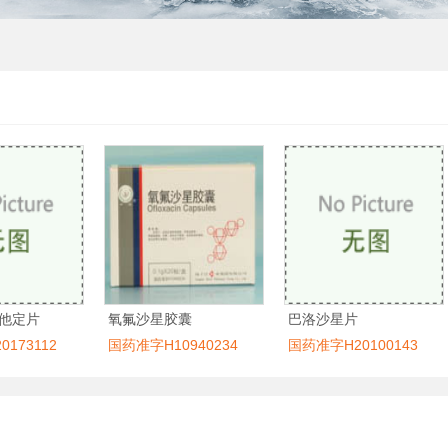
他定片
氧氟沙星胶囊
巴洛沙星片
173112
国药准字H10940234
国药准字H20100143