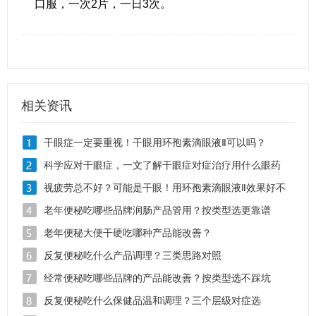
口服，一次2片，一日3次。
相关资讯
干眼症一定要重视！干眼用环孢素滴眼液Ⅱ可以吗？
科学应对干眼症，一文了解干眼症对症治疗用什么眼药
水？
视疲劳总不好？可能是干眼！用环孢素滴眼液Ⅱ效果好不
好？
老年便秘吃哪些品牌润肠产品管用？按类型选更靠谱
老年便秘大便干硬吃哪种产品能改善？
反复便秘吃什么产品调理？三类思路对照
经常便秘吃哪些品牌的产品能改善？按类型选不踩坑
反复便秘吃什么保健品温和调理？三个层级对症选