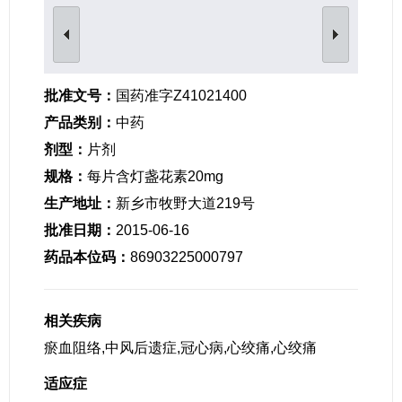
女性生殖及妊娠疾病
眼疾病
批准文号：
国药准字Z41021400
产品类别：
中药
剂型：
片剂
规格：
每片含灯盏花素20mg
生产地址：
新乡市牧野大道219号
批准日期：
2015-06-16
药品本位码：
86903225000797
相关疾病
瘀血阻络,中风后遗症,冠心病,心绞痛,心绞痛
适应症