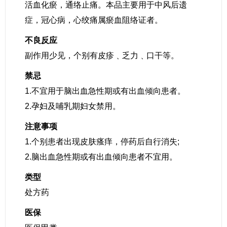
活血化瘀，通络止痛。本品主要用于中风后遗
症，冠心病，心绞痛属瘀血阻络证者。
不良反应
副作用少见，个别有皮疹﹑乏力﹑口干等。
禁忌
1.不宜用于脑出血急性期或有出血倾向患者。
2.孕妇及哺乳期妇女禁用。
注意事项
1.个别患者出现皮肤瘙痒，停药后自行消失;
2.脑出血急性期或有出血倾向患者不宜用。
类型
处方药
医保