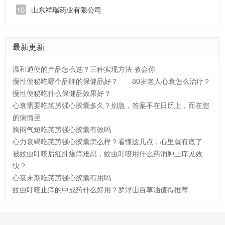
山东祥瑞药业有限公司
最新更新
温和通便的产品怎么选？三种实现方法 教会你
慢性便秘吃哪个品牌的保健品好？
80岁老人心衰怎么治疗？
慢性便秘吃什么保健品效果好？
心衰需要吃芪苈强心胶囊多久？别急，答案不在日历上，而在您
的病情里
胸闷气短吃芪苈强心胶囊有效吗
心力衰竭吃芪苈强心胶囊怎么样？看懂这几点，心里就有底了
被蚊虫叮咬后红肿瘙痒难忍，蚊虫叮咬用什么药消肿止痒见效
快？
心衰末期吃芪苈强心胶囊有用吗
蚊虫叮咬止痒的中成药什么好用？罗浮山百草油值得推荐