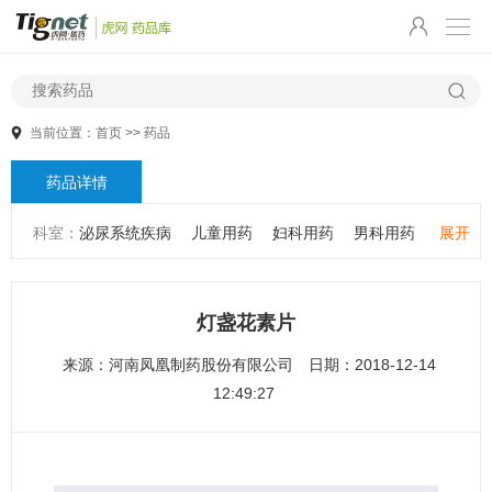
当前位置：
首页
>>
药品
药品详情
科室：
泌尿系统疾病
儿童用药
妇科用药
男科用药
展开
五官用药
肠胃用药
皮肤用药
感冒发热
感染性疾病
骨科疾病
心血管系统疾病
精神心理疾病
男科疾病
灯盏花素片
儿科疾病
外科疾病
维生素与矿物质
老人用药
来源：
河南凤凰制药股份有限公司
日期：2018-12-14
保健食品
皮肤疾病
性传播疾病
呼吸系统疾病
12:49:27
耳鼻咽喉疾病
神经系统疾病
肿瘤疾病
口腔疾病
代谢疾病
风湿免疫系统疾病
血液和淋巴系统疾病