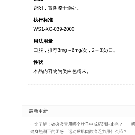
密闭，置阴凉干燥处。
执行标准
WS1-XG-039-2000
用法用量
口服，推荐3mg～6mg/次，2～3次/日。
性状
本品内容物为类白色粉末。
最新更新
一文了解：磕碰淤青用哪个牌子中成药消肿止痛？
健身热潮下的困惑：运动后肌肉酸痛乏力用什么药？