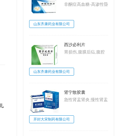
非酮症高血糖-高渗性昏
迷,2型糖尿病,糖尿病
山东齐康药业有限公司
西沙必利片
胃损伤,腹膜后疝,腹腔
动脉压迫综合
征,MarableSyndrome,
山东齐康药业有限公司
大肠梗阻,肠系膜上动脉
压迫综合征,Wilkie病,食
管炎
肾宁散胶囊
急性肾盂肾炎,慢性肾盂
儿
肾炎,肾小球肾炎,肾小
球肾炎
开封大宋制药有限公司