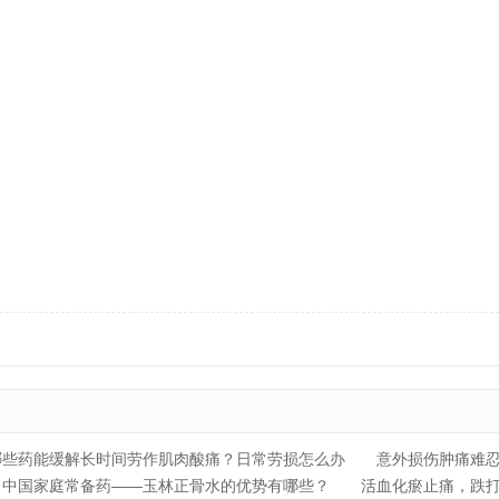
哪些药能缓解长时间劳作肌肉酸痛？日常劳损怎么办
意外损伤肿痛难
中国家庭常备药——玉林正骨水的优势有哪些？
活血化瘀止痛，跌