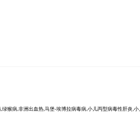
绿猴病,非洲出血热,马堡-埃博拉病毒病,小儿丙型病毒性肝炎,小