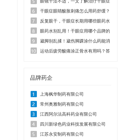
液管用吗？
眼镜干涩不适，一文了解治疗干眼症
的滴眼液有哪些品牌
干眼症眼睛酸胀刺痛怎么用药舒缓？
找准病根是关键
反复眼干，干眼症长期用哪些眼药水
安全不刺激？
眼药水别乱用！干眼症用哪个品牌的
眼药水治疗效果好？
崴脚别乱揉！崴伤脚踝涂什么药能消
肿止痛？
运动后疲劳酸痛涂正骨水有用吗？答
案在这里！
品牌药企
上海枫华制药有限公司
常州奥雅制药有限公司
江西阿尔法高科药业有限公司
四川新绿色药业科技发展有限公司
江苏永安制药有限公司