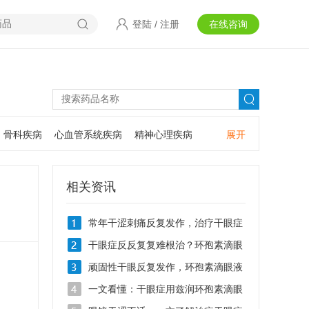
登陆
/
注册
在线咨询
骨科疾病
心血管系统疾病
精神心理疾病
展开
耳鼻咽喉疾病
神经系统疾病
肿瘤疾病
口腔疾病
相关资讯
常年干涩刺痛反复发作，治疗干眼症
用什么滴眼液
干眼症反反复复难根治？环孢素滴眼
液Ⅱ0.05%的作用有哪些
顽固性干眼反复发作，环孢素滴眼液
Ⅱ治疗干眼症效果好吗
一文看懂：干眼症用兹润环孢素滴眼