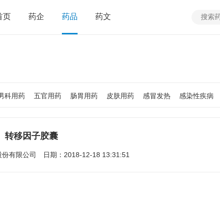
首页
药企
药品
药文
男科用药
五官用药
肠胃用药
皮肤用药
感冒发热
感染性疾病
质
老人用药
保健食品
皮肤疾病
性传播疾病
呼吸系统疾病
疾病
女性生殖及妊娠疾病
眼疾病
转移因子胶囊
股份有限公司
日期：2018-12-18 13:31:51