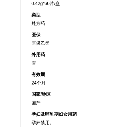
0.42g*60片/盒
类型
处方药
医保
医保乙类
外用药
否
有效期
24个月
国家/地区
国产
孕妇及哺乳期妇女用药
孕妇禁用。