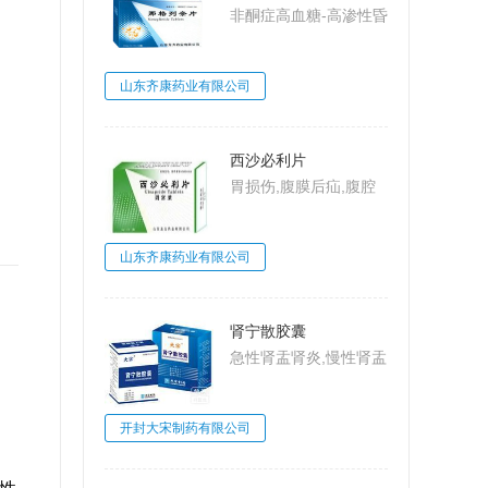
非酮症高血糖-高渗性昏
迷,2型糖尿病,糖尿病
山东齐康药业有限公司
西沙必利片
胃损伤,腹膜后疝,腹腔
动脉压迫综合
征,MarableSyndrome,
山东齐康药业有限公司
大肠梗阻,肠系膜上动脉
压迫综合征,Wilkie病,食
管炎
肾宁散胶囊
急性肾盂肾炎,慢性肾盂
肾炎,肾小球肾炎,肾小
球肾炎
开封大宋制药有限公司