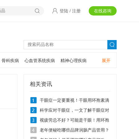
登陆
/
注册
在线咨询
骨科疾病
心血管系统疾病
精神心理疾病
展开
耳鼻咽喉疾病
神经系统疾病
肿瘤疾病
口腔疾病
相关资讯
干眼症一定要重视！干眼用环孢素滴
眼液Ⅱ可以吗？
科学应对干眼症，一文了解干眼症对
症治疗用什么眼药水？
视疲劳总不好？可能是干眼！用环孢
素滴眼液Ⅱ效果好不好？
老年便秘吃哪些品牌润肠产品管用？