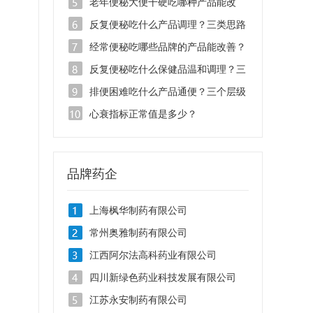
按类型选更靠谱
老年便秘大便干硬吃哪种产品能改
善？
反复便秘吃什么产品调理？三类思路
对照
经常便秘吃哪些品牌的产品能改善？
按类型选不踩坑
反复便秘吃什么保健品温和调理？三
个层级对症选
排便困难吃什么产品通便？三个层级
选对才有用
心衰指标正常值是多少？
品牌药企
上海枫华制药有限公司
常州奥雅制药有限公司
江西阿尔法高科药业有限公司
四川新绿色药业科技发展有限公司
江苏永安制药有限公司