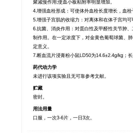
聚减慢作用;使血小板粘附率明显增加。
4.增强血栓形成：可使体外血栓长度增长，血
5.增强子宫肌的收缩力：对离体和在体子宫均
6.抗菌、消炎作用：对蛋白性及甲醛性关节肿
制作用。在一定浓度下，对金黄色葡萄球菌、肺
定意义。
7.断血流片浸膏粉小鼠LD50为14.6±2.4g/
药代动力学
未进行该项实验且无可靠参考文献。
贮藏
密封。
用法用量
口服，一次3-6片，一日3次。