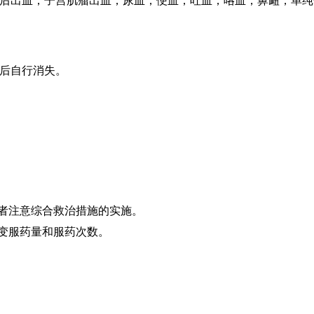
后出血，子宫肌瘤出血，尿血，便血，吐血，咯血，鼻衄，单纯
后自行消失。
血者注意综合救治措施的实施。
改变服药量和服药次数。