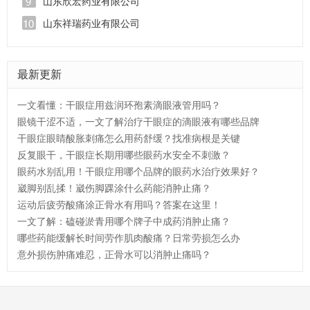
山东欣宏药业有限公司
山东祥瑞药业有限公司
最新更新
一文看懂：干眼症用兹润环孢素滴眼液管用吗？
眼镜干涩不适，一文了解治疗干眼症的滴眼液有哪些品牌
干眼症眼睛酸胀刺痛怎么用药舒缓？找准病根是关键
反复眼干，干眼症长期用哪些眼药水安全不刺激？
眼药水别乱用！干眼症用哪个品牌的眼药水治疗效果好？
崴脚别乱揉！崴伤脚踝涂什么药能消肿止痛？
运动后疲劳酸痛涂正骨水有用吗？答案在这里！
一文了解：磕碰淤青用哪个牌子中成药消肿止痛？
哪些药能缓解长时间劳作肌肉酸痛？日常劳损怎么办
意外损伤肿痛难忍，正骨水可以消肿止痛吗？