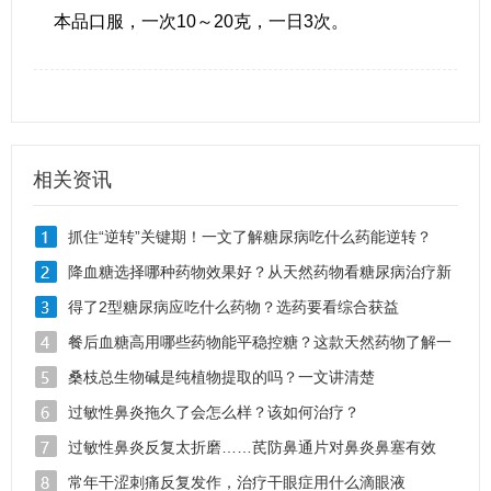
本品口服，一次10～20克，一日3次。
相关资讯
抓住“逆转”关键期！一文了解糖尿病吃什么药能逆转？
降血糖选择哪种药物效果好？从天然药物看糖尿病治疗新
思路
得了2型糖尿病应吃什么药物？选药要看综合获益
餐后血糖高用哪些药物能平稳控糖？这款天然药物了解一
下
桑枝总生物碱是纯植物提取的吗？一文讲清楚
过敏性鼻炎拖久了会怎么样？该如何治疗？
过敏性鼻炎反复太折磨……芪防鼻通片对鼻炎鼻塞有效
吗？
常年干涩刺痛反复发作，治疗干眼症用什么滴眼液