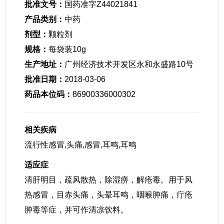
批准文号：
国药准字Z44021841
产品类别：
中药
剂型：
颗粒剂
规格：
每袋装10g
生产地址：
广州经济技术开发区永和永盛路10号
批准日期：
2018-03-06
药品本位码：
86900336000302
相关疾病
流行性感冒,头痛,感冒,耳鸣,耳鸣
适应症
清肝明目，疏风散热，除湿痹，解疮毒。用于风
热感冒，目赤头痛，头晕耳鸣，咽喉肿痛，疔疮
肿毒等症，并可作清凉饮料。