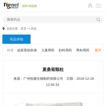
当前位置：
首页
>>
药品
药品详情
科室：
泌尿系统疾病
儿童用药
妇科用药
男科用药
展开
五官用药
肠胃用药
皮肤用药
感冒发热
感染性疾病
骨科疾病
心血管系统疾病
精神心理疾病
男科疾病
夏桑菊颗粒
儿科疾病
外科疾病
维生素与矿物质
老人用药
来源：
广州悦康生物制药有限公司
日期：2018-12-18
保健食品
皮肤疾病
性传播疾病
呼吸系统疾病
12:58:33
耳鼻咽喉疾病
神经系统疾病
肿瘤疾病
口腔疾病
代谢疾病
风湿免疫系统疾病
血液和淋巴系统疾病