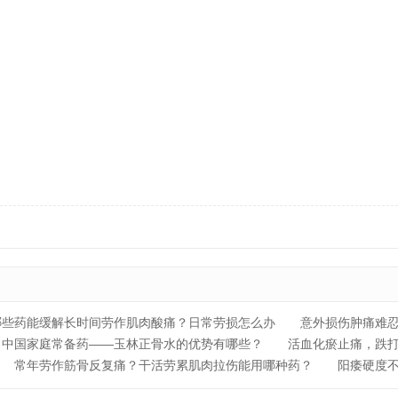
哪些药能缓解长时间劳作肌肉酸痛？日常劳损怎么办
意外损伤肿痛难
中国家庭常备药——玉林正骨水的优势有哪些？
活血化瘀止痛，跌
常年劳作筋骨反复痛？干活劳累肌肉拉伤能用哪种药？
阳痿硬度