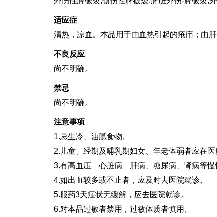
外伤性脾破裂,创伤性脾破裂,脾脏外伤-脾破裂,
适应症
清热，凉血。本品用于由血热引起的疮疖；由肝
不良反应
尚不明确。
禁忌
尚不明确。
注意事项
1.忌生冷、油腻食物。
2.儿童、经期及哺乳期妇女、年老体弱者应在
3.有高血压、心脏病、肝病、糖尿病、肾病等
4.如出血较多或不止者，应及时去医院就诊。
5.服药3天症状无缓解，应去医院就诊。
6.对本品过敏者禁用，过敏体质者慎用。