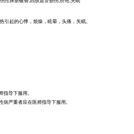
外伤性脾脏破裂,四肢血管损伤,疥疮,失眠
热引起的心悸，烦燥，眩晕，头痛，失眠。
医师指导下服用。
慢性病严重者应在医师指导下服用。