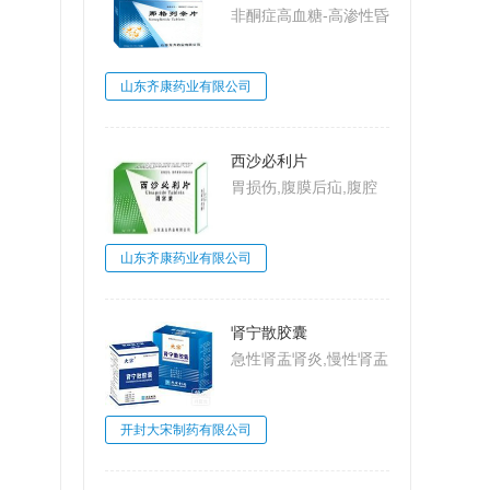
非酮症高血糖-高渗性昏
迷,2型糖尿病,糖尿病
山东齐康药业有限公司
西沙必利片
胃损伤,腹膜后疝,腹腔
动脉压迫综合
征,MarableSyndrome,
山东齐康药业有限公司
大肠梗阻,肠系膜上动脉
压迫综合征,Wilkie病,食
管炎
肾宁散胶囊
急性肾盂肾炎,慢性肾盂
肾炎,肾小球肾炎,肾小
球肾炎
开封大宋制药有限公司