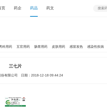
首页
药企
药品
药文
男科用药
五官用药
肠胃用药
皮肤用药
感冒发热
感染性疾病
质
老人用药
保健食品
皮肤疾病
性传播疾病
呼吸系统疾病
疾病
女性生殖及妊娠疾病
眼疾病
三七片
股份有限公司
日期：2018-12-18 09:44:24