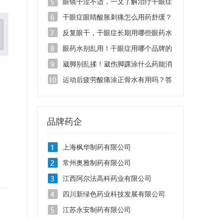
液管用吗？
眼镜干涩不适，一文了解治疗干眼症
的滴眼液有哪些品牌
干眼症眼睛酸胀刺痛怎么用药舒缓？
找准病根是关键
反复眼干，干眼症长期用哪些眼药水
安全不刺激？
眼药水别乱用！干眼症用哪个品牌的
眼药水治疗效果好？
崴脚别乱揉！崴伤脚踝涂什么药能消
肿止痛？
运动后疲劳酸痛涂正骨水有用吗？答
案在这里！
品牌药企
上海枫华制药有限公司
常州奥雅制药有限公司
江西阿尔法高科药业有限公司
四川新绿色药业科技发展有限公司
江苏永安制药有限公司