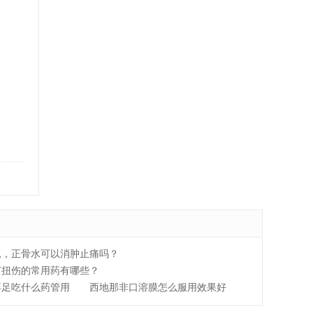
忍，正骨水可以消肿止痛吗？
打扭伤的常用药有哪些？
不足吃什么药管用
西地那非口溶膜怎么服用效果好