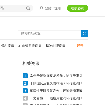
登陆
/
注册
在线咨询
骨科疾病
心血管系统疾病
精神心理疾病
展开
耳鼻咽喉疾病
神经系统疾病
肿瘤疾病
口腔疾病
相关资讯
常年干涩刺痛反复发作，治疗干眼症
用什么滴眼液
干眼症反反复复难根治？环孢素滴眼
液Ⅱ0.05%的作用有哪些
顽固性干眼反复发作，环孢素滴眼液
Ⅱ治疗干眼症效果好吗
一文看懂：干眼症用兹润环孢素滴眼