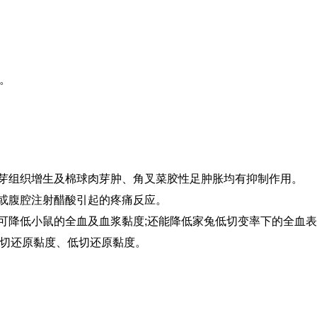
。
肉芽组织增生及棉球肉芽肿、角叉菜胶性足肿胀均有抑制作用。
击或腹腔注射醋酸引起的疼痛反应。
片可降低小鼠的全血及血浆黏度;还能降低家兔低切变率下的全血
切还原黏度、低切还原黏度。