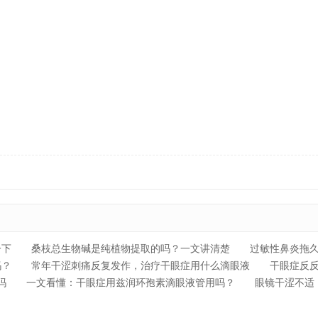
一下
桑枝总生物碱是纯植物提取的吗？一文讲清楚
过敏性鼻炎拖
吗？
常年干涩刺痛反复发作，治疗干眼症用什么滴眼液
干眼症反反
吗
一文看懂：干眼症用兹润环孢素滴眼液管用吗？
眼镜干涩不适