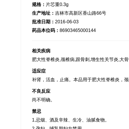
规格：
片芯重0.3g
生产地址：
吉林市高新区香山路66号
批准日期：
2016-06-03
药品本位码：
86903465000144
相关疾病
肥大性脊椎炎,颈椎病,跟骨刺,增生性关节炎,大
适应症
补肾，活血，止痛。本品用于肥大性脊椎炎，颈
不良反应
尚不明确。
禁忌
1.忌烟、酒及辛辣、生冷、油腻食物。
2.孕妇、哺乳期妇女禁用。