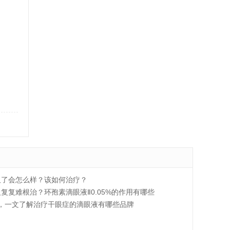
久了会怎么样？该如何治疗？
复复难根治？环孢素滴眼液Ⅱ0.05%的作用有哪些
，一文了解治疗干眼症的滴眼液有哪些品牌