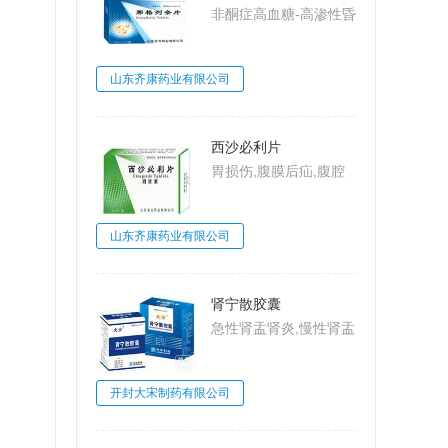
非酮症高血糖-高渗性昏
迷,2型糖尿病,糖尿病
山东齐康药业有限公司
西沙必利片
胃损伤,腹膜后疝,腹腔
动脉压迫综合
征,MarableSyndrome,
山东齐康药业有限公司
大肠梗阻,肠系膜上动脉
压迫综合征,Wilkie病,食
管炎
肾宁散胶囊
急性肾盂肾炎,慢性肾盂
肾炎,肾小球肾炎,肾小
球肾炎
开封大宋制药有限公司