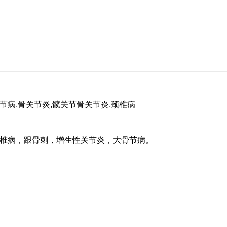
骨节病,骨关节炎,髋关节骨关节炎,颈椎病
椎病，跟骨刺，增生性关节炎，大骨节病。