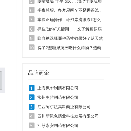
滴眼液千万别乱用！
眼睛遭遇“干旱”危机，治疗干眼症用
哪种眼药水效果好？
半夜总醒、多梦易醒？不是睡得浅，
是脏腑失衡
掌握正确操作！环孢素滴眼液Ⅱ怎么
用效果好
抓住“逆转”关键期！一文了解糖尿病
吃什么药能逆转？
降血糖选择哪种药物效果好？从天然
药物看糖尿病治疗新思路
得了2型糖尿病应吃什么药物？选药
要看综合获益
品牌药企
上海枫华制药有限公司
常州奥雅制药有限公司
江西阿尔法高科药业有限公司
四川新绿色药业科技发展有限公司
江苏永安制药有限公司