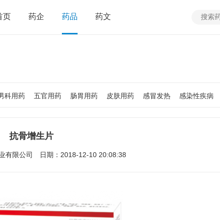
首页
药企
药品
药文
男科用药
五官用药
肠胃用药
皮肤用药
感冒发热
感染性疾病
质
老人用药
保健食品
皮肤疾病
性传播疾病
呼吸系统疾病
疾病
女性生殖及妊娠疾病
眼疾病
抗骨增生片
业有限公司
日期：2018-12-10 20:08:38