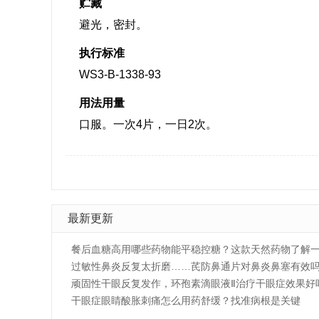
贮藏
避光，密封。
执行标准
WS3-B-1338-93
用法用量
口服。一次4片，一日2次。
最新更新
餐后血糖高用哪些药物能平稳控糖？这款天然药物了解
过敏性鼻炎反复太折磨……芪防鼻通片对鼻炎鼻塞有效
顽固性干眼反复发作，环孢素滴眼液Ⅱ治疗干眼症效果好
干眼症眼睛酸胀刺痛怎么用药舒缓？找准病根是关键