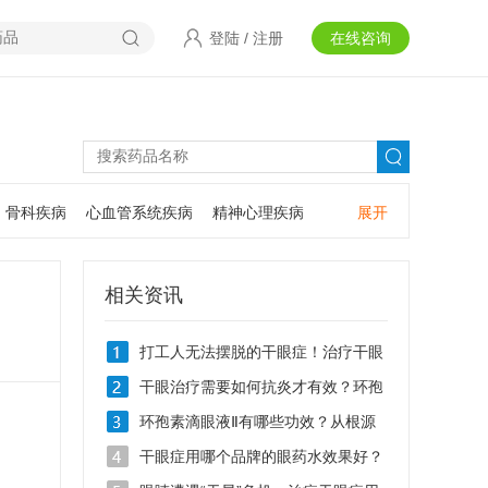
登陆
/
注册
在线咨询
骨科疾病
心血管系统疾病
精神心理疾病
展开
耳鼻咽喉疾病
神经系统疾病
肿瘤疾病
口腔疾病
相关资讯
打工人无法摆脱的干眼症！治疗干眼
症用什么眼药水？
干眼治疗需要如何抗炎才有效？环孢
素滴眼液Ⅱ抗炎效果怎么样？
环孢素滴眼液Ⅱ有哪些功效？从根源
破解干眼难题
干眼症用哪个品牌的眼药水效果好？