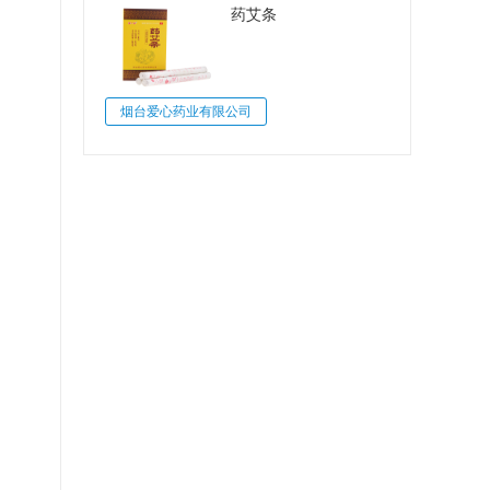
药艾条
烟台爱心药业有限公司