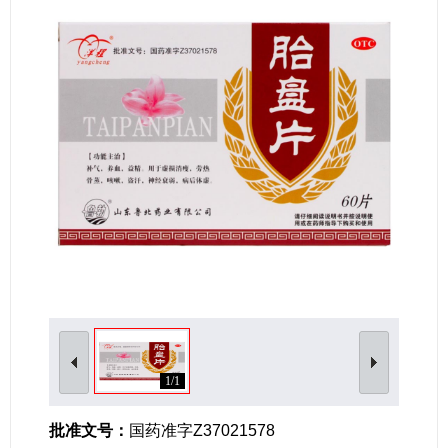
女性生殖及妊娠疾病
眼疾病
1/1
批准文号：
国药准字Z37021578