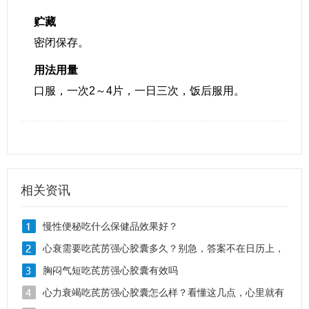
贮藏
密闭保存。
用法用量
口服，一次2～4片，一日三次，饭后服用。
相关资讯
慢性便秘吃什么保健品效果好？
心衰需要吃芪苈强心胶囊多久？别急，答案不在日历上，
而在您的病情里
胸闷气短吃芪苈强心胶囊有效吗
心力衰竭吃芪苈强心胶囊怎么样？看懂这几点，心里就有