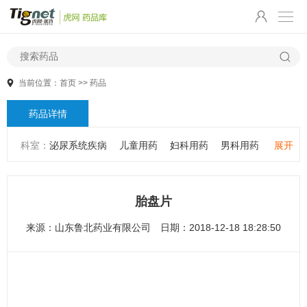
当前位置：
首页
>>
药品
药品详情
科室：
泌尿系统疾病
儿童用药
妇科用药
男科用药
展开
五官用药
肠胃用药
皮肤用药
感冒发热
感染性疾病
骨科疾病
心血管系统疾病
精神心理疾病
男科疾病
胎盘片
儿科疾病
外科疾病
维生素与矿物质
老人用药
来源：
山东鲁北药业有限公司
日期：2018-12-18 18:28:50
保健食品
皮肤疾病
性传播疾病
呼吸系统疾病
耳鼻咽喉疾病
神经系统疾病
肿瘤疾病
口腔疾病
代谢疾病
风湿免疫系统疾病
血液和淋巴系统疾病