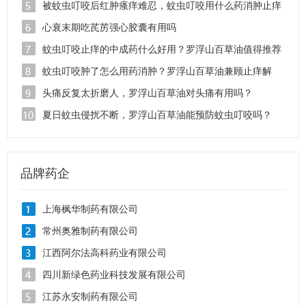
底了
被蚊虫叮咬后红肿瘙痒难忍，蚊虫叮咬用什么药消肿止痒
见效快？
心衰末期吃芪苈强心胶囊有用吗
蚊虫叮咬止痒的中成药什么好用？罗浮山百草油值得推荐
蚊虫叮咬肿了怎么用药消肿？罗浮山百草油兼顾止痒解
毒！
头痛反复太折磨人，罗浮山百草油对头痛有用吗？
夏日蚊虫侵扰不断，罗浮山百草油能预防蚊虫叮咬吗？
品牌药企
上海枫华制药有限公司
常州奥雅制药有限公司
江西阿尔法高科药业有限公司
四川新绿色药业科技发展有限公司
江苏永安制药有限公司