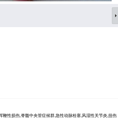
挥鞭性损伤,脊髓中央管症候群,急性动脉栓塞,风湿性关节炎,扭伤