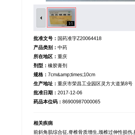
1/1
批准文号：
国药准字Z20064418
产品类别：
中药
所在地区：
重庆
剂型：
橡胶膏剂
规格：
7cm&amp;times;10cm
生产地址：
重庆市荣昌工业园区灵方大道第8号
批准日期：
2017-12-06
药品本位码：
86900987000065
相关疾病
前斜角肌综合征,脊椎骨质增生,颈椎过伸性损伤,