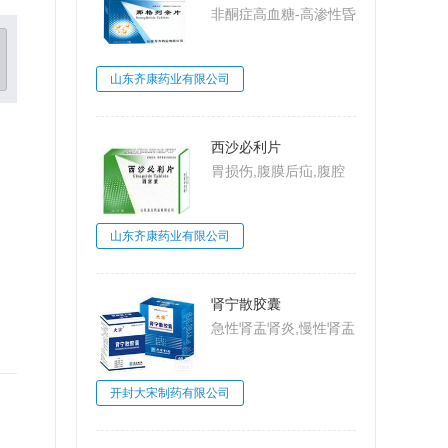
非酮症高血糖-高渗性昏
迷,2型糖尿病,糖尿病
山东齐康药业有限公司
西沙必利片
胃损伤,腹膜后疝,腹腔
动脉压迫综合
征,MarableSyndrome,
山东齐康药业有限公司
大肠梗阻,肠系膜上动脉
压迫综合征,Wilkie病,食
管炎
肾宁散胶囊
急性肾盂肾炎,慢性肾盂
肾炎,肾小球肾炎,肾小
球肾炎
开封大宋制药有限公司