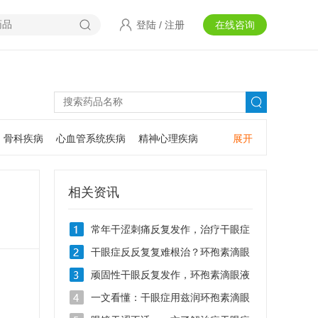
登陆
/
注册
在线咨询
骨科疾病
心血管系统疾病
精神心理疾病
展开
耳鼻咽喉疾病
神经系统疾病
肿瘤疾病
口腔疾病
相关资讯
常年干涩刺痛反复发作，治疗干眼症
用什么滴眼液
干眼症反反复复难根治？环孢素滴眼
液Ⅱ0.05%的作用有哪些
顽固性干眼反复发作，环孢素滴眼液
Ⅱ治疗干眼症效果好吗
一文看懂：干眼症用兹润环孢素滴眼