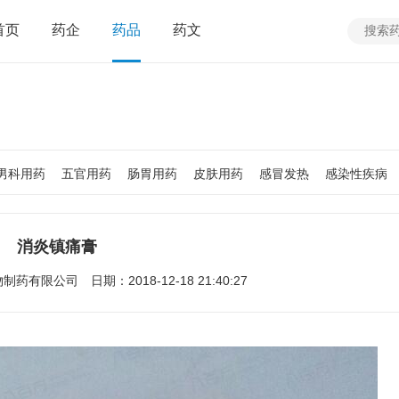
首页
药企
药品
药文
男科用药
五官用药
肠胃用药
皮肤用药
感冒发热
感染性疾病
质
老人用药
保健食品
皮肤疾病
性传播疾病
呼吸系统疾病
疾病
女性生殖及妊娠疾病
眼疾病
消炎镇痛膏
物制药有限公司
日期：2018-12-18 21:40:27