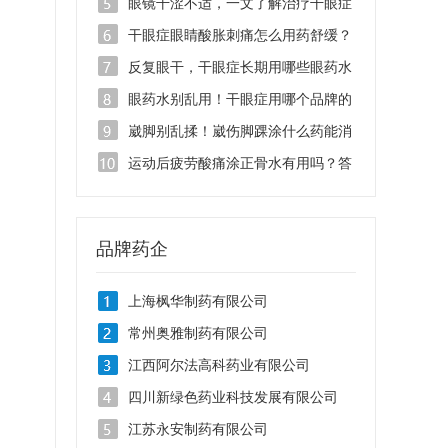
液管用吗？
眼镜干涩不适，一文了解治疗干眼症
的滴眼液有哪些品牌
干眼症眼睛酸胀刺痛怎么用药舒缓？
找准病根是关键
反复眼干，干眼症长期用哪些眼药水
安全不刺激？
眼药水别乱用！干眼症用哪个品牌的
眼药水治疗效果好？
崴脚别乱揉！崴伤脚踝涂什么药能消
肿止痛？
运动后疲劳酸痛涂正骨水有用吗？答
案在这里！
品牌药企
上海枫华制药有限公司
常州奥雅制药有限公司
江西阿尔法高科药业有限公司
四川新绿色药业科技发展有限公司
江苏永安制药有限公司