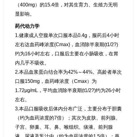
（400mg）的15.4倍，对其生育力、生殖力无明
显影响。
药代动力学
1.健康成人空腹单次口服本品0.4g，服药后4小时
左右达血药峰浓度(Cmax)，血消除半衰期(t1/2?)
约为16小时左右，口服后主要在小肠吸收，在胃
内几乎不吸收。
2.本品血浆蛋白结合率为42%～44%。高龄者单次
口服150mg，血药峰浓度（Cmax）为
1.72μg/mL，平均血消除半衰期(t1/2?)约为26小时
左右。
3.本品口服吸收后体内分布广泛，主要分布于胆囊
（约为血药浓度的7倍）；其次为皮肤、前列腺、
子宫、卵巢、耳、鼻、喉组织、痰液、前列腺
液、尿液及乳汁中（约为血药浓度的1.5倍）；再