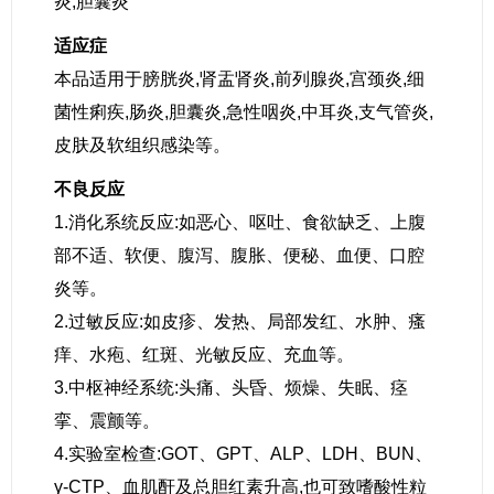
炎,胆囊炎
适应症
本品适用于膀胱炎,肾盂肾炎,前列腺炎,宫颈炎,细
菌性痢疾,肠炎,胆囊炎,急性咽炎,中耳炎,支气管炎,
皮肤及软组织感染等。
不良反应
1.消化系统反应:如恶心、呕吐、食欲缺乏、上腹
部不适、软便、腹泻、腹胀、便秘、血便、口腔
炎等。
2.过敏反应:如皮疹、发热、局部发红、水肿、瘙
痒、水疱、红斑、光敏反应、充血等。
3.中枢神经系统:头痛、头昏、烦燥、失眠、痉
挛、震颤等。
4.实验室检查:GOT、GPT、ALP、LDH、BUN、
γ-CTP、血肌酐及总胆红素升高,也可致嗜酸性粒