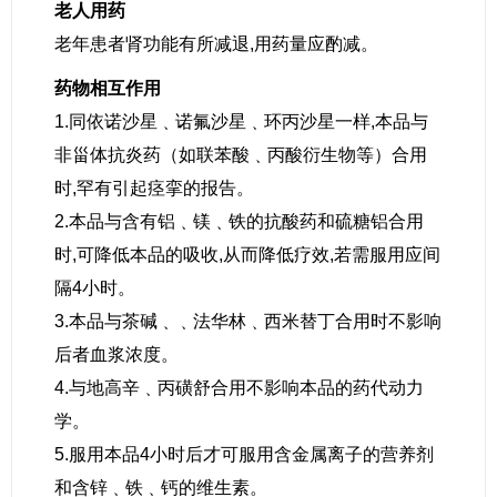
老人用药
老年患者肾功能有所减退,用药量应酌减。
药物相互作用
1.同依诺沙星﹑诺氟沙星﹑环丙沙星一样,本品与
非甾体抗炎药（如联苯酸﹑丙酸衍生物等）合用
时,罕有引起痉挛的报告。
2.本品与含有铝﹑镁﹑铁的抗酸药和硫糖铝合用
时,可降低本品的吸收,从而降低疗效,若需服用应间
隔4小时。
3.本品与茶碱﹑﹑法华林﹑西米替丁合用时不影响
后者血浆浓度。
4.与地高辛﹑丙磺舒合用不影响本品的药代动力
学。
5.服用本品4小时后才可服用含金属离子的营养剂
和含锌﹑铁﹑钙的维生素。