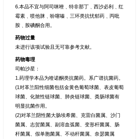
6.本品不宜与阿司咪唑﹑特非那丁﹑西沙必利﹑红
霉素﹑喷他脒﹑吩噻嗪﹑三环类抗忧郁药﹑丙吡
胺﹑胺碘酮合用。
药物过量
未进行该项试验且无可靠参考文献。
药物毒理
司帕沙星：
1.药理学本品为喹诺酮类抗菌药。系广谱抗菌药。
(1对革兰阳性细菌包括金黄色葡萄球菌、表皮葡萄
球菌、化脓性链球菌、肺炎链球菌、粪肠球菌有
明显抗菌作用。
(2)对革兰阴性菌大肠埃希菌、克雷白菌属、沙门
菌属、志贺菌属、副溶血弧菌、变形杆菌属、肠
杆菌属、假单胞菌属、不动杆菌属、奈瑟菌属