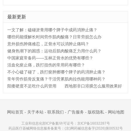
最新更新
一文了解：磕碰淤青用哪个牌子中成药消肿止痛？
哪些药能缓解长时间劳作肌肉酸痛？日常劳损怎么办
意外损伤肿痛难忍，正骨水可以消肿止痛吗？
健身热潮下的困惑：运动后肌肉酸痛乏力用什么药？
中国家庭常备药——玉林正骨水的优势有哪些？
活血化瘀止痛，跌打扭伤的常用药有哪些？
不小心磕了碰了，跌打瘀肿擦哪个牌子的药消肿止痛？
常年劳作筋骨反复痛？干活劳累肌肉拉伤能用哪种药？
阳痿硬度不足吃什么药管用
西地那非口溶膜怎么服用效果好
网站首页
-
关于本站
-
联系我们
-
广告服务
-
版权隐私
-
网站地图
工业和信息化部ICP备案/许可证号：
京ICP备16032287号
药品医疗器械网络信息服务备案号：(京)网药械信息备字(2026)第00532号