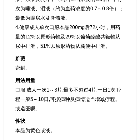
次为唾液、泪液（约为血药浓度的0.7～0.8倍）；
最低为眼房水及脊髓液。
4.健康成人单次口服本品200mg后72小时，用药
量的12%以原形药物及29%以葡萄醛酸共轭物从
尿中排泄，51%以原形药物从粪便中排泄。
贮藏
密封。
用法用量
口服,成人一次1～3片,最多不超过4片,一日1次,疗
程一般5～10日,可据病种及病情适当增减疗程。
或遵医嘱。
性状
本品为黄色或淡。