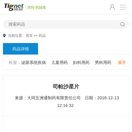
当前位置：
首页
>>
药品
药品详情
科室：
泌尿系统疾病
儿童用药
妇科用药
男科用药
展开
五官用药
肠胃用药
皮肤用药
感冒发热
感染性疾病
骨科疾病
心血管系统疾病
精神心理疾病
男科疾病
司帕沙星片
儿科疾病
外科疾病
维生素与矿物质
老人用药
来源：
大同五洲通制药有限责任公司
日期：2018-12-13
保健食品
皮肤疾病
性传播疾病
呼吸系统疾病
12:16:32
耳鼻咽喉疾病
神经系统疾病
肿瘤疾病
口腔疾病
代谢疾病
风湿免疫系统疾病
血液和淋巴系统疾病