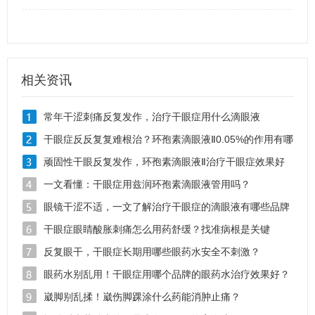
相关资讯
常年干涩刺痛反复发作，治疗干眼症用什么滴眼液
干眼症反反复复难根治？环孢素滴眼液Ⅱ0.05%的作用有哪
些
顽固性干眼反复发作，环孢素滴眼液Ⅱ治疗干眼症效果好
吗
一文看懂：干眼症用兹润环孢素滴眼液管用吗？
眼镜干涩不适，一文了解治疗干眼症的滴眼液有哪些品牌
干眼症眼睛酸胀刺痛怎么用药舒缓？找准病根是关键
反复眼干，干眼症长期用哪些眼药水安全不刺激？
眼药水别乱用！干眼症用哪个品牌的眼药水治疗效果好？
崴脚别乱揉！崴伤脚踝涂什么药能消肿止痛？