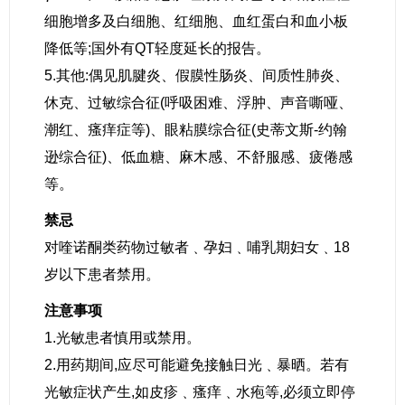
细胞增多及白细胞、红细胞、血红蛋白和血小板
降低等;国外有QT轻度延长的报告。
5.其他:偶见肌腱炎、假膜性肠炎、间质性肺炎、
休克、过敏综合征(呼吸困难、浮肿、声音嘶哑、
潮红、瘙痒症等)、眼粘膜综合征(史蒂文斯-约翰
逊综合征)、低血糖、麻木感、不舒服感、疲倦感
等。
禁忌
对喹诺酮类药物过敏者﹑孕妇﹑哺乳期妇女﹑18
岁以下患者禁用。
注意事项
1.光敏患者慎用或禁用。
2.用药期间,应尽可能避免接触日光﹑暴晒。若有
光敏症状产生,如皮疹﹑瘙痒﹑水疱等,必须立即停