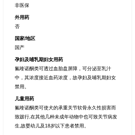
非医保
外用药
否
国家/地区
国产
孕妇及哺乳期妇女用药
氟喹诺酮类可透过血胎盘屏障，可分泌至乳汁
中，其浓度接近血药浓度，故孕妇及哺乳期妇女
禁用。
儿童用药
氟喹诺酮类可使犬的承重关节软骨永久性损害而
致跛行,在其他几种未成年动物中也可致关节病发
生,故婴幼儿及18岁以下患者禁用。