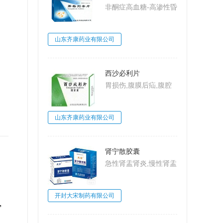
非酮症高血糖-高渗性昏
迷,2型糖尿病,糖尿病
山东齐康药业有限公司
西沙必利片
胃损伤,腹膜后疝,腹腔
动脉压迫综合
征,MarableSyndrome,
山东齐康药业有限公司
大肠梗阻,肠系膜上动脉
压迫综合征,Wilkie病,食
管炎
肾宁散胶囊
急性肾盂肾炎,慢性肾盂
肾炎,肾小球肾炎,肾小
球肾炎
开封大宋制药有限公司
,