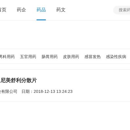
首页
药企
药品
药文
男科用药
五官用药
肠胃用药
皮肤用药
感冒发热
感染性疾病
质
老人用药
保健食品
皮肤疾病
性传播疾病
呼吸系统疾病
疾病
女性生殖及妊娠疾病
眼疾病
尼美舒利分散片
业有限公司
日期：2018-12-13 13:24:23