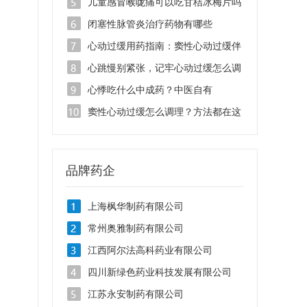
非口溶膜多久起效
儿童感冒喉咙痛可以吃甘桔冰梅片吗
闭塞性脉管炎治疗药物有哪些
心动过缓用药指南：窦性心动过缓伴
不齐吃什么药
心跳慢别紧张，记牢心动过缓怎么调
理，帮助心脏“动”起来
心悸吃什么中成药？中医自有
安”心”之道
窦性心动过缓怎么调理？方法都在这
里
品牌药企
上海枫华制药有限公司
常州奥雅制药有限公司
江西阿尔法高科药业有限公司
四川新绿色药业科技发展有限公司
江苏永安制药有限公司