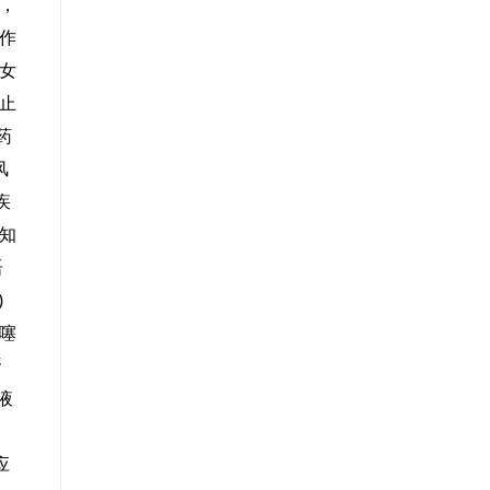
，
作
女
止
药
风
疾
知
语
)
噻
甾
液
应