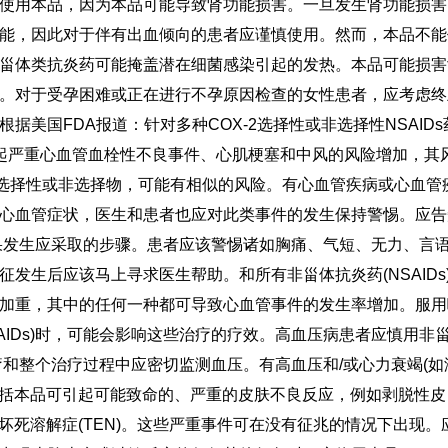
使用本品，因为本品可能导致肾功能损害。一旦发生肾功能损害
能，因此对于伴有出血倾向的患者应谨慎使用。然而，本品不能
甾体类抗炎药可能掩盖潜在细菌感染引起的发热。本品可能损害
。对于受孕困难或正在进行不孕原因检查的女性患者，应考虑终
美国FDA报道：针对多种COX-2选择性或非选择性NSAIDs
起严重心血管血栓性不良事件、心肌梗塞和中风的风险增加，其
X-2选择性或非选择物，可能有相似的风险。有心血管疾病或心血管
心血管症状，医生和患者也应对此类事件的发生保持警惕。应告
果发生应采取的步骤。患者应该警惕诸如胸痛、气短、无力、言
发生后应该马上寻求医生帮助。和所有非甾体抗炎药(NSAIDs
加重，其中的任何一种都可导致心血管事件的发生率增加。服用
AIDs)时，可能会影响这些治疗的疗效。高血压病患者应慎用非
治疗和整个治疗过程中应密切监测血压。有高血压和/或心力衰竭(如
，包括本品可引起可能致命的、严重的皮肤不良反应，例如剥脱性皮
中毒性表皮坏死溶解症(TEN)。这些严重事件可在没有征兆的情况下出现。