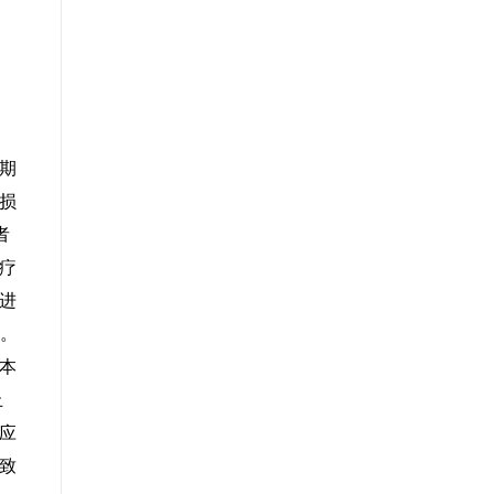
期
损
者
疗
进
剂。
本
止
应
致