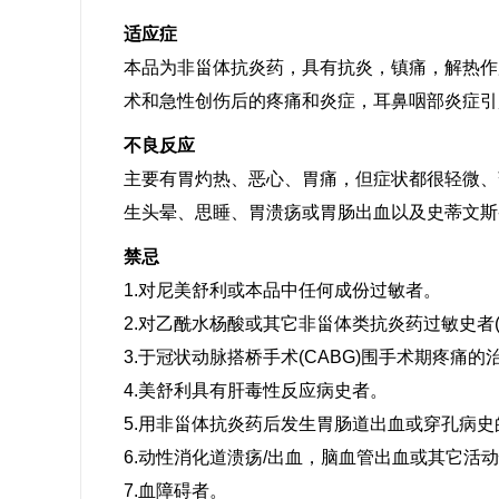
适应症
本品为非甾体抗炎药，具有抗炎，镇痛，解热作
术和急性创伤后的疼痛和炎症，耳鼻咽部炎症引
不良反应
主要有胃灼热、恶心、胃痛，但症状都很轻微、
生头晕、思睡、胃溃疡或胃肠出血以及史蒂文斯--约翰
禁忌
1.对尼美舒利或本品中任何成份过敏者。
2.对乙酰水杨酸或其它非甾体类抗炎药过敏史者
3.于冠状动脉搭桥手术(CABG)围手术期疼痛的
4.美舒利具有肝毒性反应病史者。
5.用非甾体抗炎药后发生胃肠道出血或穿孔病史
6.动性消化道溃疡/出血，脑血管出血或其它活
7.血障碍者。