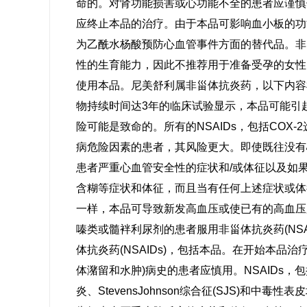
命的。对肾功能损害或心功能不全的患者应谨慎
应终止本品的治疗。由于本品可影响血小板的功
为乙酰水杨酸预防心血管事件方面的替代品。非
性的生育能力，因此不推荐用于准备受孕的女性
使用本品。尼美舒利属非甾体抗炎药，以下内容根据
物持续时间达3年的临床试验显示，本品可能引
险可能是致命的。所有的NSAIDs，包括CO
病危险因素的患者，其风险更大。即使既往没有
患者严重心血管安全性的症状和/或体征以及如
含糊等症状和体征，而且当有任何上述症状或体征
一样，本品可导致新发高血压或使已有的高血压
嗪类或髓袢利尿剂的患者服用非甾体抗炎药(NS
体抗炎药(NSAIDs)，包括本品。在开始本品
体潴留和水肿)病史的患者应慎用。NSAIDs
炎、StevensJohnson综合征(SJS)和