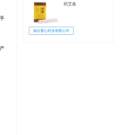
药艾条
手
烟台爱心药业有限公司
产