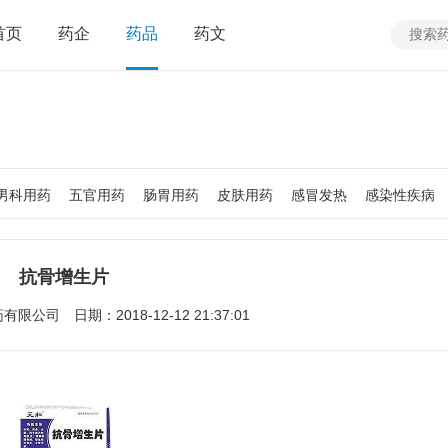
首页
药企
药品
药文
男科用药
五官用药
肠胃用药
皮肤用药
感冒发热
感染性疾病
质
老人用药
保健食品
皮肤疾病
性传播疾病
呼吸系统疾病
疾病
女性生殖及妊娠疾病
眼疾病
抗骨增生片
药有限公司
日期：2018-12-12 21:37:01