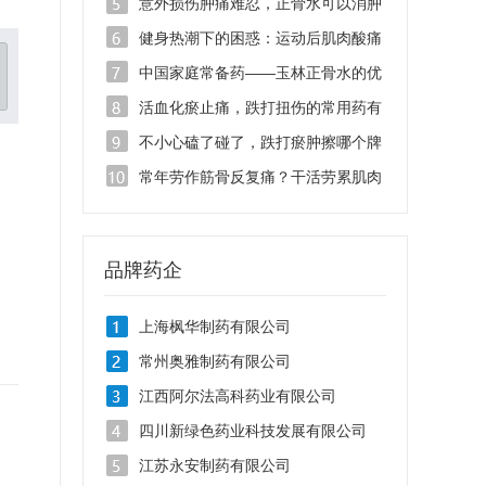
日常劳损怎么办
意外损伤肿痛难忍，正骨水可以消肿
止痛吗？
健身热潮下的困惑：运动后肌肉酸痛
乏力用什么药？
中国家庭常备药——玉林正骨水的优
势有哪些？
活血化瘀止痛，跌打扭伤的常用药有
哪些？
不小心磕了碰了，跌打瘀肿擦哪个牌
子的药消肿止痛？
常年劳作筋骨反复痛？干活劳累肌肉
拉伤能用哪种药？
品牌药企
上海枫华制药有限公司
常州奥雅制药有限公司
江西阿尔法高科药业有限公司
四川新绿色药业科技发展有限公司
江苏永安制药有限公司