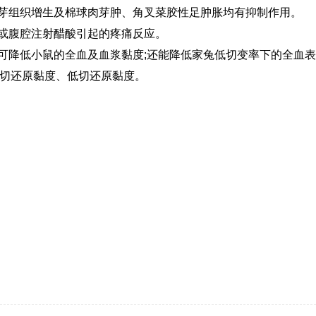
肉芽组织增生及棉球肉芽肿、角叉菜胶性足肿胀均有抑制作用。
击或腹腔注射醋酸引起的疼痛反应。
片可降低小鼠的全血及血浆黏度;还能降低家兔低切变率下的全血
切还原黏度、低切还原黏度。