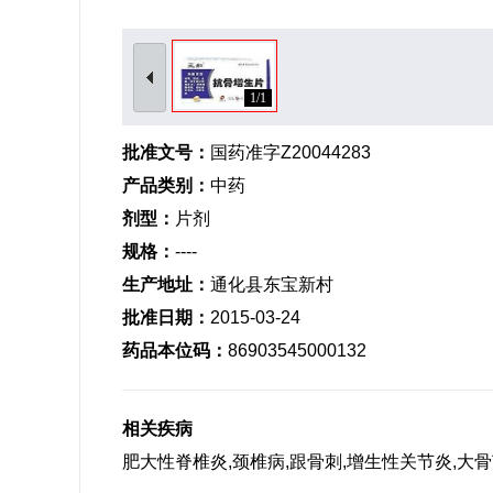
1/1
批准文号：
国药准字Z20044283
产品类别：
中药
剂型：
片剂
规格：
----
生产地址：
通化县东宝新村
批准日期：
2015-03-24
药品本位码：
86903545000132
相关疾病
肥大性脊椎炎,颈椎病,跟骨刺,增生性关节炎,大