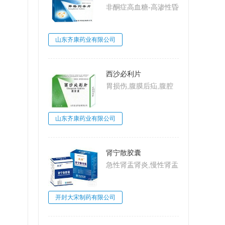
非酮症高血糖-高渗性昏
迷,2型糖尿病,糖尿病
山东齐康药业有限公司
西沙必利片
胃损伤,腹膜后疝,腹腔
动脉压迫综合
征,MarableSyndrome,
山东齐康药业有限公司
大肠梗阻,肠系膜上动脉
压迫综合征,Wilkie病,食
管炎
肾宁散胶囊
急性肾盂肾炎,慢性肾盂
肾炎,肾小球肾炎,肾小
球肾炎
开封大宋制药有限公司