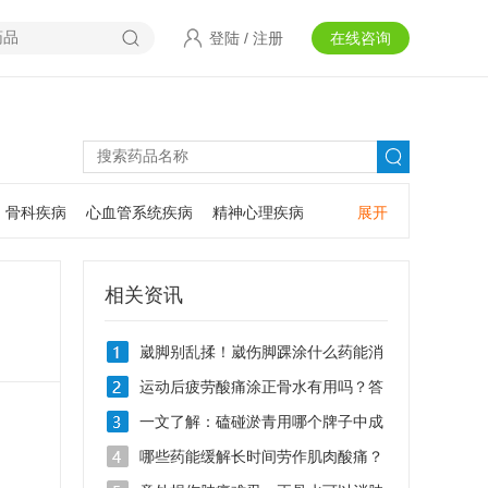
登陆
/
注册
在线咨询
骨科疾病
心血管系统疾病
精神心理疾病
展开
耳鼻咽喉疾病
神经系统疾病
肿瘤疾病
口腔疾病
相关资讯
崴脚别乱揉！崴伤脚踝涂什么药能消
肿止痛？
运动后疲劳酸痛涂正骨水有用吗？答
案在这里！
一文了解：磕碰淤青用哪个牌子中成
药消肿止痛？
哪些药能缓解长时间劳作肌肉酸痛？