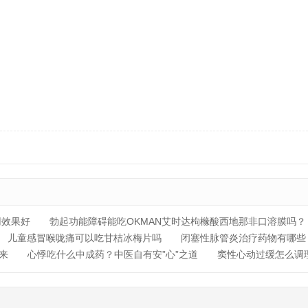
用效果好
勃起功能障碍能吃OKMAN艾时达枸橼酸西地那非口溶膜吗？
儿童感冒喉咙痛可以吃甘桔冰梅片吗
闭塞性脉管炎治疗药物有哪些
来
心悸吃什么中成药？中医自有安”心”之道
窦性心动过缓怎么调