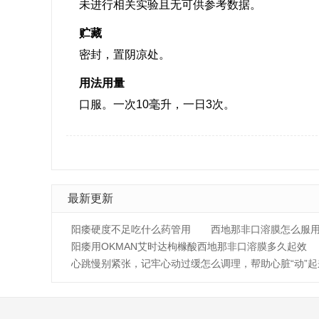
未进行相关实验且无可供参考数据。
贮藏
密封，置阴凉处。
用法用量
口服。一次10毫升，一日3次。
最新更新
阳痿硬度不足吃什么药管用
西地那非口溶膜怎么服
阳痿用OKMAN艾时达枸橼酸西地那非口溶膜多久起效
心跳慢别紧张，记牢心动过缓怎么调理，帮助心脏“动”起