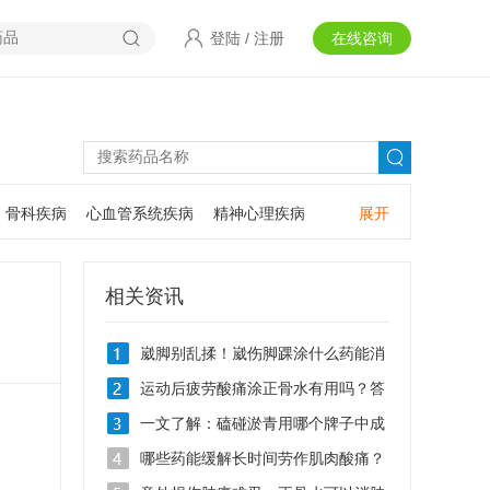
登陆
/
注册
在线咨询
骨科疾病
心血管系统疾病
精神心理疾病
展开
耳鼻咽喉疾病
神经系统疾病
肿瘤疾病
口腔疾病
相关资讯
崴脚别乱揉！崴伤脚踝涂什么药能消
肿止痛？
运动后疲劳酸痛涂正骨水有用吗？答
案在这里！
一文了解：磕碰淤青用哪个牌子中成
药消肿止痛？
哪些药能缓解长时间劳作肌肉酸痛？