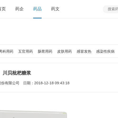
首页
药企
药品
药文
男科用药
五官用药
肠胃用药
皮肤用药
感冒发热
感染性疾病
质
老人用药
保健食品
皮肤疾病
性传播疾病
呼吸系统疾病
疾病
女性生殖及妊娠疾病
眼疾病
川贝枇杷糖浆
股份有限公司
日期：2018-12-18 09:43:18