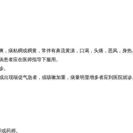
不爽，痰粘稠或稠黄，常伴有鼻流黄涕，口渴，头痛，恶风，身热
尿病患者应在医师指导下服用。
诊。
℃，或出现喘促气急者，或咳嗽加重，痰量明显增多者应到医院就诊
师或药师。