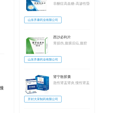
非酮症高血糖-高渗性昏
迷,2型糖尿病,糖尿病
山东齐康药业有限公司
西沙必利片
胃损伤,腹膜后疝,腹腔
动脉压迫综合
征,MarableSyndrome,
山东齐康药业有限公司
大肠梗阻,肠系膜上动脉
压迫综合征,Wilkie病,食
管炎
肾宁散胶囊
急性肾盂肾炎,慢性肾盂
慢
肾炎,肾小球肾炎,肾小
球肾炎
开封大宋制药有限公司