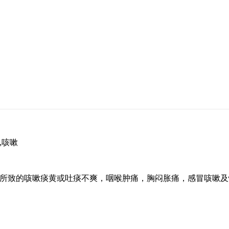
,咳嗽
所致的咳嗽痰黄或吐痰不爽，咽喉肿痛，胸闷胀痛，感冒咳嗽及