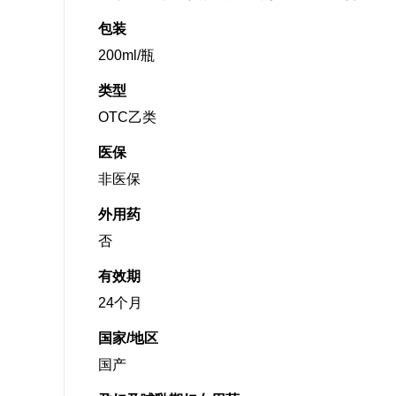
包装
200ml/瓶
类型
OTC乙类
医保
非医保
外用药
否
有效期
24个月
国家/地区
国产