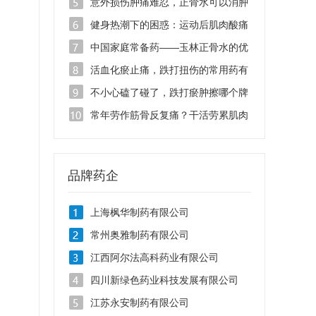
日常劳损怎么办
意外损伤肿痛难忍，正骨水可以消肿
止痛吗？
健身热潮下的困惑：运动后肌肉酸痛
乏力用什么药？
中国家庭常备药——玉林正骨水的优
势有哪些？
活血化瘀止痛，跌打扭伤的常用药有
哪些？
不小心磕了碰了，跌打瘀肿擦哪个牌
子的药消肿止痛？
常年劳作筋骨反复痛？干活劳累肌肉
拉伤能用哪种药？
品牌药企
上海枫华制药有限公司
常州奥雅制药有限公司
江西阿尔法高科药业有限公司
四川新绿色药业科技发展有限公司
江苏永安制药有限公司