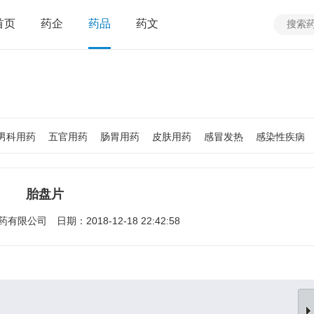
首页
药企
药品
药文
男科用药
五官用药
肠胃用药
皮肤用药
感冒发热
感染性疾病
质
老人用药
保健食品
皮肤疾病
性传播疾病
呼吸系统疾病
疾病
女性生殖及妊娠疾病
眼疾病
胎盘片
药有限公司
日期：2018-12-18 22:42:58