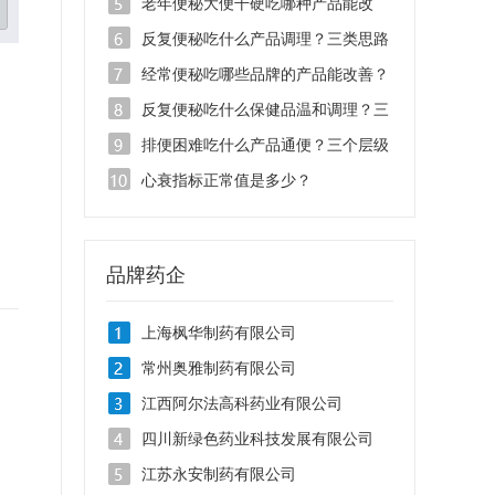
按类型选更靠谱
老年便秘大便干硬吃哪种产品能改
善？
反复便秘吃什么产品调理？三类思路
对照
经常便秘吃哪些品牌的产品能改善？
按类型选不踩坑
反复便秘吃什么保健品温和调理？三
个层级对症选
排便困难吃什么产品通便？三个层级
选对才有用
心衰指标正常值是多少？
品牌药企
上海枫华制药有限公司
常州奥雅制药有限公司
江西阿尔法高科药业有限公司
四川新绿色药业科技发展有限公司
江苏永安制药有限公司