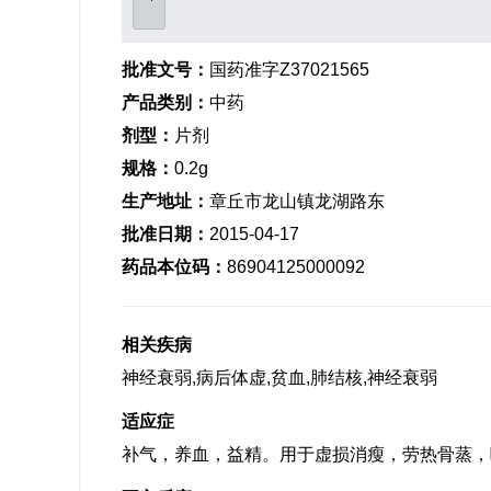
批准文号：
国药准字Z37021565
产品类别：
中药
剂型：
片剂
规格：
0.2g
生产地址：
章丘市龙山镇龙湖路东
批准日期：
2015-04-17
药品本位码：
86904125000092
相关疾病
神经衰弱,病后体虚,贫血,肺结核,神经衰弱
适应症
补气，养血，益精。用于虚损消瘦，劳热骨蒸，