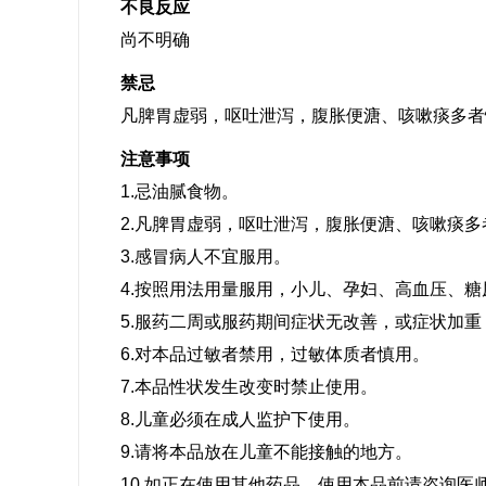
不良反应
尚不明确
禁忌
凡脾胃虚弱，呕吐泄泻，腹胀便溏、咳嗽痰多者
注意事项
1.忌油腻食物。
2.凡脾胃虚弱，呕吐泄泻，腹胀便溏、咳嗽痰多
3.感冒病人不宜服用。
4.按照用法用量服用，小儿、孕妇、高血压、
5.服药二周或服药期间症状无改善，或症状加
6.对本品过敏者禁用，过敏体质者慎用。
7.本品性状发生改变时禁止使用。
8.儿童必须在成人监护下使用。
9.请将本品放在儿童不能接触的地方。
10.如正在使用其他药品，使用本品前请咨询医