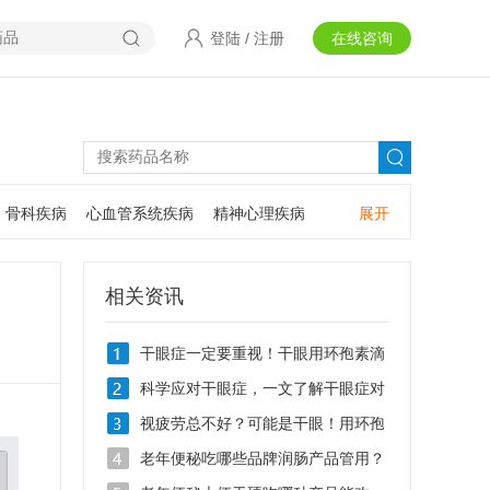
登陆
/
注册
在线咨询
骨科疾病
心血管系统疾病
精神心理疾病
展开
耳鼻咽喉疾病
神经系统疾病
肿瘤疾病
口腔疾病
相关资讯
干眼症一定要重视！干眼用环孢素滴
眼液Ⅱ可以吗？
科学应对干眼症，一文了解干眼症对
症治疗用什么眼药水？
视疲劳总不好？可能是干眼！用环孢
素滴眼液Ⅱ效果好不好？
老年便秘吃哪些品牌润肠产品管用？