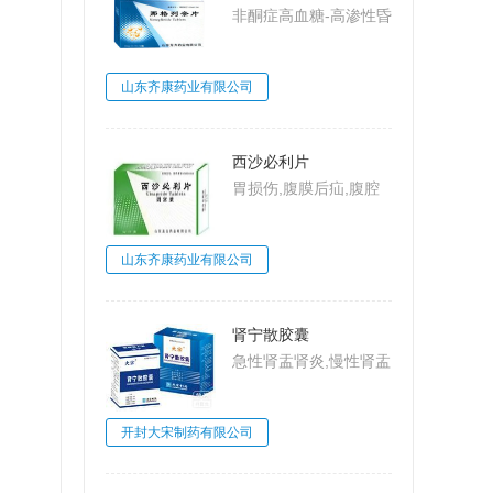
非酮症高血糖-高渗性昏
迷,2型糖尿病,糖尿病
山东齐康药业有限公司
西沙必利片
胃损伤,腹膜后疝,腹腔
动脉压迫综合
征,MarableSyndrome,
山东齐康药业有限公司
大肠梗阻,肠系膜上动脉
压迫综合征,Wilkie病,食
管炎
肾宁散胶囊
急性肾盂肾炎,慢性肾盂
肾炎,肾小球肾炎,肾小
球肾炎
开封大宋制药有限公司