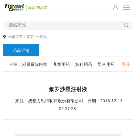
当前位置：
首页
>>
药品
药品详情
科室：
泌尿系统疾病
儿童用药
妇科用药
男科用药
展开
五官用药
肠胃用药
皮肤用药
感冒发热
感染性疾病
骨科疾病
心血管系统疾病
精神心理疾病
男科疾病
氟罗沙星注射液
儿科疾病
外科疾病
维生素与矿物质
老人用药
来源：
成都力思特制药股份有限公司
日期：2018-12-13
保健食品
皮肤疾病
性传播疾病
呼吸系统疾病
02:27:28
耳鼻咽喉疾病
神经系统疾病
肿瘤疾病
口腔疾病
代谢疾病
风湿免疫系统疾病
血液和淋巴系统疾病