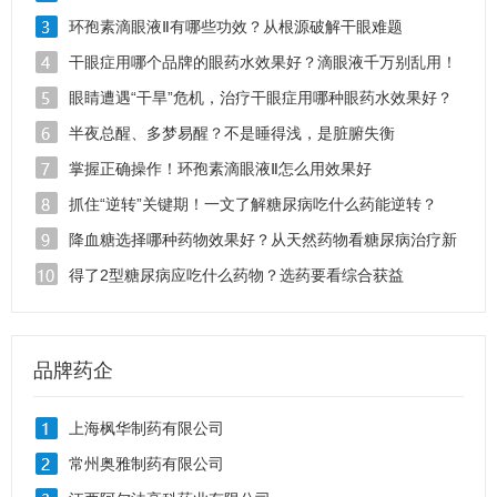
怎么样？
环孢素滴眼液Ⅱ有哪些功效？从根源破解干眼难题
干眼症用哪个品牌的眼药水效果好？滴眼液千万别乱用！
眼睛遭遇“干旱”危机，治疗干眼症用哪种眼药水效果好？
半夜总醒、多梦易醒？不是睡得浅，是脏腑失衡
掌握正确操作！环孢素滴眼液Ⅱ怎么用效果好
抓住“逆转”关键期！一文了解糖尿病吃什么药能逆转？
降血糖选择哪种药物效果好？从天然药物看糖尿病治疗新
思路
得了2型糖尿病应吃什么药物？选药要看综合获益
品牌药企
上海枫华制药有限公司
常州奥雅制药有限公司