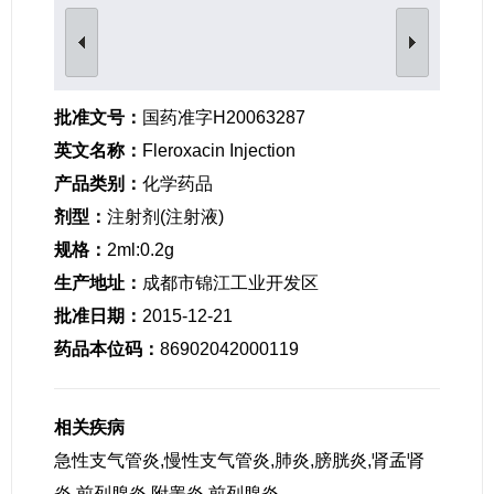
女性生殖及妊娠疾病
眼疾病
批准文号：
国药准字H20063287
英文名称：
Fleroxacin Injection
产品类别：
化学药品
剂型：
注射剂(注射液)
规格：
2ml:0.2g
生产地址：
成都市锦江工业开发区
批准日期：
2015-12-21
药品本位码：
86902042000119
相关疾病
急性支气管炎,慢性支气管炎,肺炎,膀胱炎,肾孟肾
炎,前列腺炎,附睾炎,前列腺炎