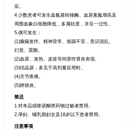
应。
4.少数患者可发生血氨基转移酶、血尿素氮增高及
周围血象白细胞降低，多属轻度，并呈一过性。
5.偶可发生：
(1)癫痫发作、精神异常、烦躁不安，意识混乱、
幻觉、震颤。
(2)血尿、发热、皮疹等间质性肾炎表现。
(3)结晶尿，多见于高剂量应用时。
(4)关节疼痛。
(5)静脉炎。
禁忌
1.对本品或喹诺酮类药物过敏者禁用。
2.孕妇、哺乳期妇女及18岁以下患者禁用。
注意事项