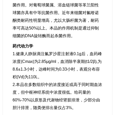
菌作用。对葡萄球菌属、溶血链球菌等革兰阳性
球菌亦具有中等抗菌作用。近年来细菌对氟喹诺
酮类耐药性明显增高，尤以大肠杆菌为著，耐药
率可高达50%以上。本品的作用机制是通过抑制
细菌的DNA旋转酶而起杀菌作用。
药代动力学
1.健康人静脉滴注氟罗沙星注射液0.1g后，血药峰
浓度(Cmax)为2.85μg/ml，血消除半衰期(t1/2β),为
8.6±1.3小时，达峰时间为0.33小时，表观分布容
积(Vd)为110L。
2.本品在多数组织中的浓度接近或高于同时期血浓
度，但中枢神经系统中浓度很低。给药量的
60%-70%以原形及代谢物经肾脏排泄，少部分由
胆汁排泄，随粪便排出量仅占3%。