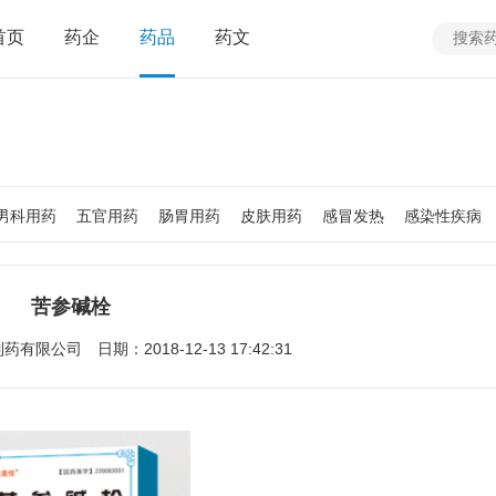
首页
药企
药品
药文
男科用药
五官用药
肠胃用药
皮肤用药
感冒发热
感染性疾病
质
老人用药
保健食品
皮肤疾病
性传播疾病
呼吸系统疾病
疾病
女性生殖及妊娠疾病
眼疾病
苦参碱栓
制药有限公司
日期：2018-12-13 17:42:31