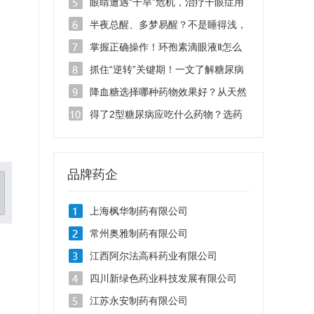
滴眼液千万别乱用！
眼睛遭遇“干旱”危机，治疗干眼症用
哪种眼药水效果好？
半夜总醒、多梦易醒？不是睡得浅，
是脏腑失衡
掌握正确操作！环孢素滴眼液Ⅱ怎么
用效果好
抓住“逆转”关键期！一文了解糖尿病
吃什么药能逆转？
降血糖选择哪种药物效果好？从天然
药物看糖尿病治疗新思路
得了2型糖尿病应吃什么药物？选药
要看综合获益
品牌药企
上海枫华制药有限公司
常州奥雅制药有限公司
江西阿尔法高科药业有限公司
四川新绿色药业科技发展有限公司
江苏永安制药有限公司