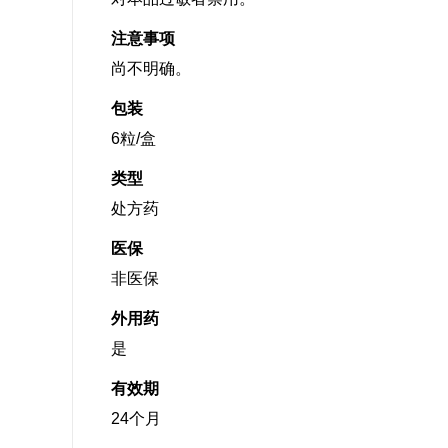
注意事项
尚不明确。
包装
6粒/盒
类型
处方药
医保
非医保
外用药
是
有效期
24个月