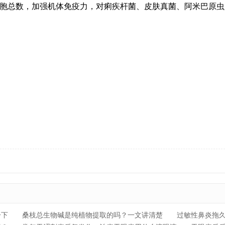
胞总数，加强机体免疫力，对痢疾杆菌、皮肤真菌、阿米巴原虫
。
一下
桑枝总生物碱是纯植物提取的吗？一文讲清楚
过敏性鼻炎拖