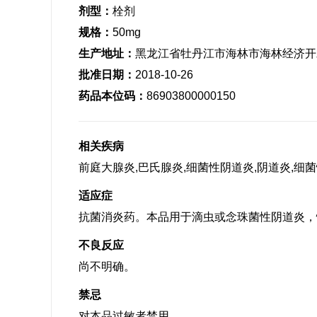
剂型：
栓剂
规格：
50mg
生产地址：
黑龙江省牡丹江市海林市海林经济开
批准日期：
2018-10-26
药品本位码：
86903800000150
相关疾病
前庭大腺炎,巴氏腺炎,细菌性阴道炎,阴道炎,细
适应症
抗菌消炎药。本品用于滴虫或念珠菌性阴道炎，
不良反应
尚不明确。
禁忌
对本品过敏者禁用。