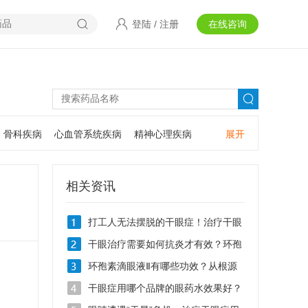
登陆
/
注册
在线咨询
骨科疾病
心血管系统疾病
精神心理疾病
展开
耳鼻咽喉疾病
神经系统疾病
肿瘤疾病
口腔疾病
相关资讯
打工人无法摆脱的干眼症！治疗干眼
症用什么眼药水？
干眼治疗需要如何抗炎才有效？环孢
素滴眼液Ⅱ抗炎效果怎么样？
环孢素滴眼液Ⅱ有哪些功效？从根源
破解干眼难题
干眼症用哪个品牌的眼药水效果好？