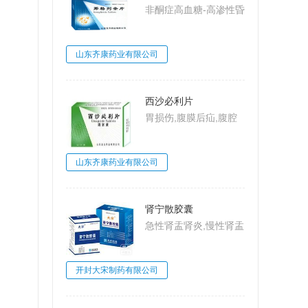
非酮症高血糖-高渗性昏
迷,2型糖尿病,糖尿病
山东齐康药业有限公司
西沙必利片
胃损伤,腹膜后疝,腹腔
动脉压迫综合
征,MarableSyndrome,
山东齐康药业有限公司
大肠梗阻,肠系膜上动脉
压迫综合征,Wilkie病,食
管炎
肾宁散胶囊
急性肾盂肾炎,慢性肾盂
肾炎,肾小球肾炎,肾小
球肾炎
开封大宋制药有限公司