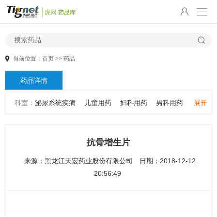
当前位置：
首页
>>
药品
药品详情
科室：
泌尿系统疾病
儿童用药
妇科用药
男科用药
展开
五官用药
肠胃用药
皮肤用药
感冒发热
感染性疾病
骨科疾病
心血管系统疾病
精神心理疾病
男科疾病
抗骨增生片
儿科疾病
外科疾病
维生素与矿物质
老人用药
来源：
黑龙江天宏药业股份有限公司
日期：2018-12-12
保健食品
皮肤疾病
性传播疾病
呼吸系统疾病
20:56:49
耳鼻咽喉疾病
神经系统疾病
肿瘤疾病
口腔疾病
代谢疾病
风湿免疫系统疾病
血液和淋巴系统疾病