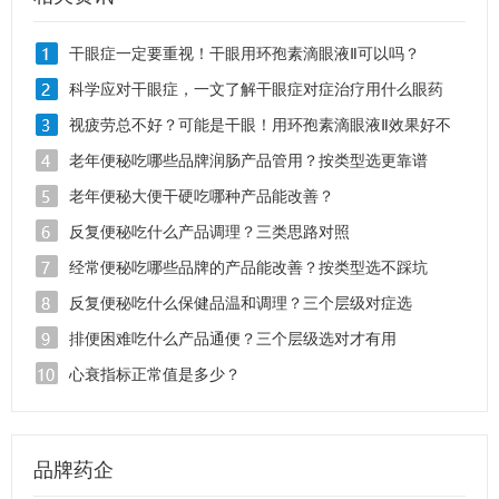
干眼症一定要重视！干眼用环孢素滴眼液Ⅱ可以吗？
科学应对干眼症，一文了解干眼症对症治疗用什么眼药
水？
视疲劳总不好？可能是干眼！用环孢素滴眼液Ⅱ效果好不
好？
老年便秘吃哪些品牌润肠产品管用？按类型选更靠谱
老年便秘大便干硬吃哪种产品能改善？
反复便秘吃什么产品调理？三类思路对照
经常便秘吃哪些品牌的产品能改善？按类型选不踩坑
反复便秘吃什么保健品温和调理？三个层级对症选
排便困难吃什么产品通便？三个层级选对才有用
心衰指标正常值是多少？
品牌药企