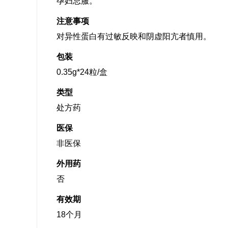
孕妇忌服。
注意事项
对异性蛋白有过敏反映和阴虚阳亢者慎用。
包装
0.35g*24粒/盒
类型
处方药
医保
非医保
外用药
否
有效期
18个月