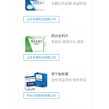
非酮症高血糖-高渗性昏
迷,2型糖尿病,糖尿病
山东齐康药业有限公司
西沙必利片
胃损伤,腹膜后疝,腹腔
动脉压迫综合
征,MarableSyndrome,
山东齐康药业有限公司
大肠梗阻,肠系膜上动脉
压迫综合征,Wilkie病,食
管炎
肾宁散胶囊
急性肾盂肾炎,慢性肾盂
肾炎,肾小球肾炎,肾小
球肾炎
开封大宋制药有限公司