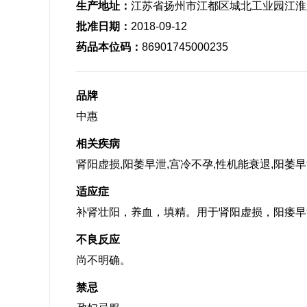
生产地址：
江苏省扬州市江都区城北工业园江淮路
批准日期：
2018-09-12
药品本位码：
86901745000235
品牌
中惠
相关疾病
肾阳虚损,阳萎早泄,宫冷不孕,性机能衰退,阳萎早
适应症
补肾壮阳，养血，填精。用于肾阳虚损，阳痿早
不良反应
尚不明确。
禁忌