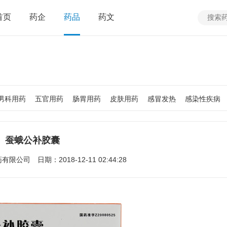
首页
药企
药品
药文
男科用药
五官用药
肠胃用药
皮肤用药
感冒发热
感染性疾病
质
老人用药
保健食品
皮肤疾病
性传播疾病
呼吸系统疾病
疾病
女性生殖及妊娠疾病
眼疾病
蚕蛾公补胶囊
药有限公司
日期：2018-12-11 02:44:28