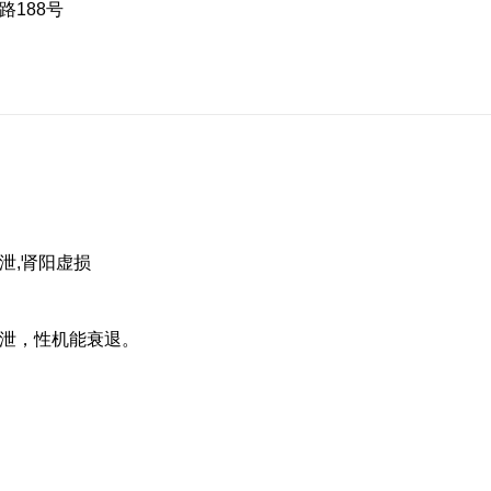
188号
泄,肾阳虚损
泄，性机能衰退。