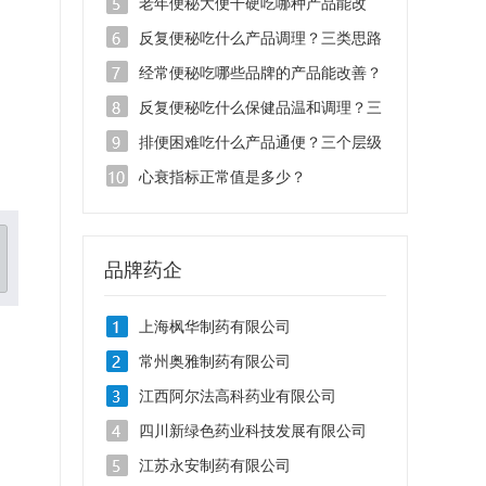
按类型选更靠谱
老年便秘大便干硬吃哪种产品能改
善？
反复便秘吃什么产品调理？三类思路
对照
经常便秘吃哪些品牌的产品能改善？
按类型选不踩坑
反复便秘吃什么保健品温和调理？三
个层级对症选
排便困难吃什么产品通便？三个层级
选对才有用
心衰指标正常值是多少？
品牌药企
上海枫华制药有限公司
常州奥雅制药有限公司
江西阿尔法高科药业有限公司
四川新绿色药业科技发展有限公司
江苏永安制药有限公司