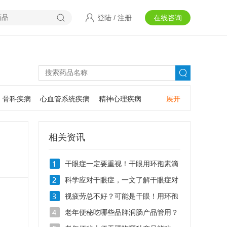
登陆
/
注册
在线咨询
骨科疾病
心血管系统疾病
精神心理疾病
展开
耳鼻咽喉疾病
神经系统疾病
肿瘤疾病
口腔疾病
相关资讯
干眼症一定要重视！干眼用环孢素滴
眼液Ⅱ可以吗？
科学应对干眼症，一文了解干眼症对
症治疗用什么眼药水？
视疲劳总不好？可能是干眼！用环孢
素滴眼液Ⅱ效果好不好？
老年便秘吃哪些品牌润肠产品管用？