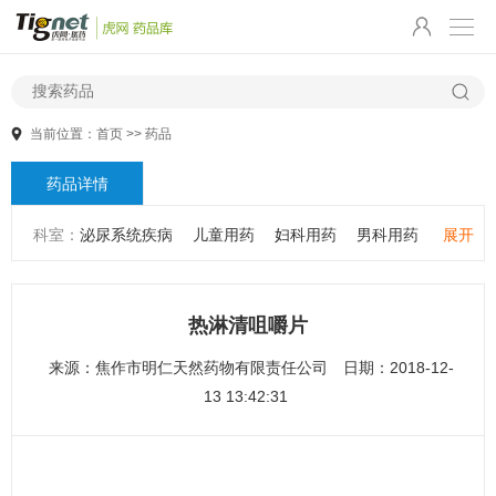
当前位置：
首页
>>
药品
药品详情
科室：
泌尿系统疾病
儿童用药
妇科用药
男科用药
展开
五官用药
肠胃用药
皮肤用药
感冒发热
感染性疾病
骨科疾病
心血管系统疾病
精神心理疾病
男科疾病
热淋清咀嚼片
儿科疾病
外科疾病
维生素与矿物质
老人用药
来源：
焦作市明仁天然药物有限责任公司
日期：2018-12-
保健食品
皮肤疾病
性传播疾病
呼吸系统疾病
13 13:42:31
耳鼻咽喉疾病
神经系统疾病
肿瘤疾病
口腔疾病
代谢疾病
风湿免疫系统疾病
血液和淋巴系统疾病