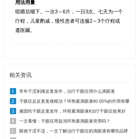
用法用量
咀嚼后咽下。一次3～6片，一日3次。七天为一个
疗程，儿童酌减，慢性患者可连服2～3个疗程或
遵医嘱。
相关资讯
常年干涩刺痛反复发作，治疗干眼症用什么滴眼液
干眼症反反复复难根治？环孢素滴眼液Ⅱ0.05%的作用有哪
些
顽固性干眼反复发作，环孢素滴眼液Ⅱ治疗干眼症效果好
吗
一文看懂：干眼症用兹润环孢素滴眼液管用吗？
眼镜干涩不适，一文了解治疗干眼症的滴眼液有哪些品牌