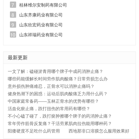
桂林维尔安制药有限公司
山东齐康药业有限公司
山东欣宏药业有限公司
山东祥瑞药业有限公司
最新更新
一文了解：磕碰淤青用哪个牌子中成药消肿止痛？
哪些药能缓解长时间劳作肌肉酸痛？日常劳损怎么办
意外损伤肿痛难忍，正骨水可以消肿止痛吗？
健身热潮下的困惑：运动后肌肉酸痛乏力用什么药？
中国家庭常备药——玉林正骨水的优势有哪些？
活血化瘀止痛，跌打扭伤的常用药有哪些？
不小心磕了碰了，跌打瘀肿擦哪个牌子的药消肿止痛？
常年劳作筋骨反复痛？干活劳累肌肉拉伤能用哪种药？
阳痿硬度不足吃什么药管用
西地那非口溶膜怎么服用效果好