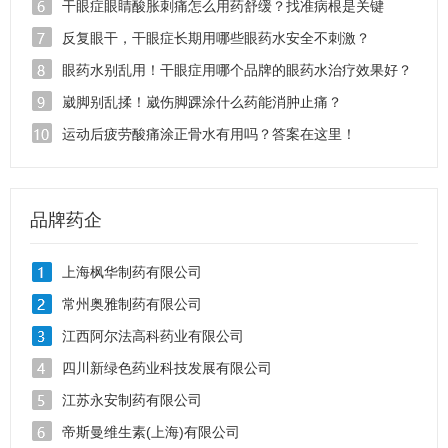
干眼症眼睛酸胀刺痛怎么用药舒缓？找准病根是关键
反复眼干，干眼症长期用哪些眼药水安全不刺激？
眼药水别乱用！干眼症用哪个品牌的眼药水治疗效果好？
崴脚别乱揉！崴伤脚踝涂什么药能消肿止痛？
运动后疲劳酸痛涂正骨水有用吗？答案在这里！
品牌药企
上海枫华制药有限公司
常州奥雅制药有限公司
江西阿尔法高科药业有限公司
四川新绿色药业科技发展有限公司
江苏永安制药有限公司
帝斯曼维生素(上海)有限公司