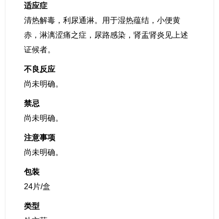
适应症
清热解毒，利尿通淋。用于湿热蕴结，小便黄
赤，淋漓涩痛之症，尿路感染，肾盂肾炎见上述
证候者。
不良反应
尚未明确。
禁忌
尚未明确。
注意事项
尚未明确。
包装
24片/盒
类型