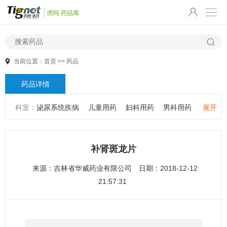
当前位置：
首页
>>
药品
药品详情
科室：
泌尿系统疾病
儿童用药
妇科用药
男科用药
展开
五官用药
肠胃用药
皮肤用药
感冒发热
感染性疾病
骨科疾病
心血管系统疾病
精神心理疾病
男科疾病
补肾斑龙片
儿科疾病
外科疾病
维生素与矿物质
老人用药
来源：
吉林省华威药业有限公司
日期：2018-12-12
保健食品
皮肤疾病
性传播疾病
呼吸系统疾病
21:57:31
耳鼻咽喉疾病
神经系统疾病
肿瘤疾病
口腔疾病
代谢疾病
风湿免疫系统疾病
血液和淋巴系统疾病