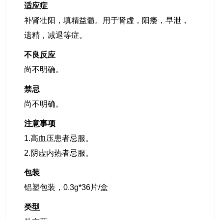
适应症
补肾壮阳，填精益髓。用于肾虚，阳痿，早泄，
遗精，减退等症。
不良反应
尚不明确。
禁忌
尚不明确。
注意事项
1.高血压患者忌服。
2.阴虚内热者忌服。
包装
铝塑包装，0.3g*36片/盒
类型