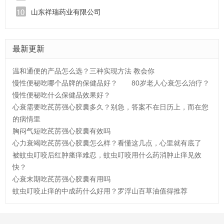
山东祥瑞药业有限公司
最新更新
温和通便的产品怎么选？三种实现方法 教会你
慢性便秘吃哪个品牌的保健品好？
80岁老人心衰怎么治疗？
慢性便秘吃什么保健品效果好？
心衰需要吃芪苈强心胶囊多久？别急，答案不在日历上，而在您
的病情里
胸闷气短吃芪苈强心胶囊有效吗
心力衰竭吃芪苈强心胶囊怎么样？看懂这几点，心里就有底了
被蚊虫叮咬后红肿瘙痒难忍，蚊虫叮咬用什么药消肿止痒见效
快？
心衰末期吃芪苈强心胶囊有用吗
蚊虫叮咬止痒的中成药什么好用？罗浮山百草油值得推荐