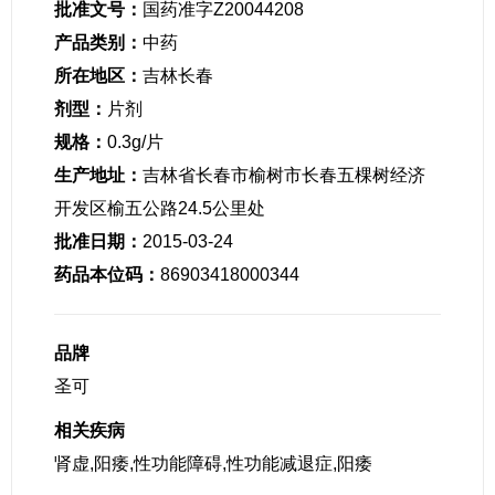
批准文号：
国药准字Z20044208
产品类别：
中药
所在地区：
吉林长春
剂型：
片剂
规格：
0.3g/片
生产地址：
吉林省长春市榆树市长春五棵树经济
开发区榆五公路24.5公里处
批准日期：
2015-03-24
药品本位码：
86903418000344
品牌
圣可
相关疾病
肾虚,阳痿,性功能障碍,性功能减退症,阳痿