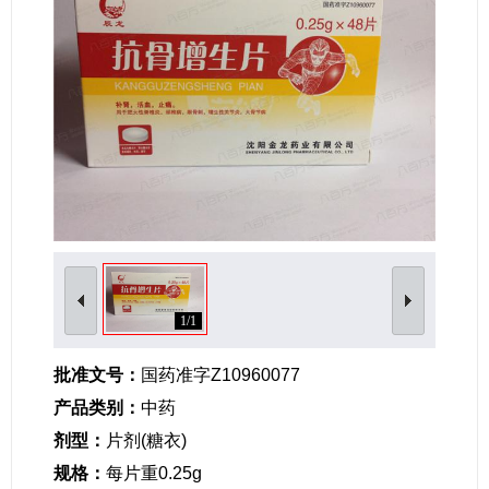
女性生殖及妊娠疾病
眼疾病
1/1
批准文号：
国药准字Z10960077
产品类别：
中药
剂型：
片剂(糖衣)
规格：
每片重0.25g