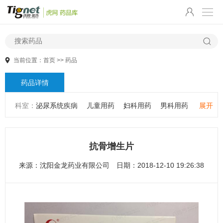
当前位置：
首页
>>
药品
药品详情
科室：
泌尿系统疾病
儿童用药
妇科用药
男科用药
展开
五官用药
肠胃用药
皮肤用药
感冒发热
感染性疾病
骨科疾病
心血管系统疾病
精神心理疾病
男科疾病
抗骨增生片
儿科疾病
外科疾病
维生素与矿物质
老人用药
来源：
沈阳金龙药业有限公司
日期：2018-12-10 19:26:38
保健食品
皮肤疾病
性传播疾病
呼吸系统疾病
耳鼻咽喉疾病
神经系统疾病
肿瘤疾病
口腔疾病
代谢疾病
风湿免疫系统疾病
血液和淋巴系统疾病