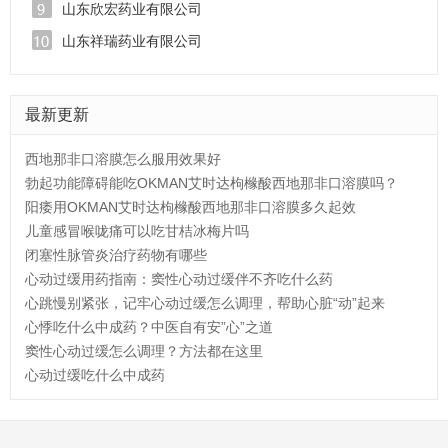
山东欣宏药业有限公司
山东祥瑞药业有限公司
最新更新
西地那非口溶膜怎么服用效果好
勃起功能障碍能吃OKMAN艾时达枸橼酸西地那非口溶膜吗？
阳痿用OKMAN艾时达枸橼酸西地那非口溶膜多久起效
儿童感冒喉咙痛可以吃甘桔冰梅片吗
闭塞性脉管炎治疗药物有哪些
心动过缓用药指南：窦性心动过缓伴不齐吃什么药
心跳慢别紧张，记牢心动过缓怎么调理，帮助心脏“动”起来
心悸吃什么中成药？中医自有安”心”之道
窦性心动过缓怎么调理？方法都在这里
心动过缓吃什么中成药