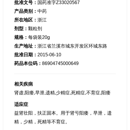
批准文号：
国药准字Z33020567
产品类别：
中药
所在地区：
浙江
剂型：
颗粒剂
规格：
每袋装20g
生产地址：
浙江省兰溪市城东开发区环城东路
批准日期：
2015-06-10
药品本位码：
86904745000649
相关疾病
肾虚,阳痿,早泄,遗精,少精症,死精症,不育症,阳痿
适应症
益肾壮阳，扶正固本。用于肾亏阳痿，早泄，遗
精，少精，死精等不育症。