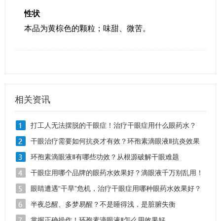
性状
本品为黄棕色的颗粒；味甜、微苦。
相关资讯
打工人无法摆脱的干眼症！治疗干眼症用什么眼药水？
干眼治疗需要如何抗炎才有效？环孢素滴眼液Ⅱ抗炎效果
怎么样？
环孢素滴眼液Ⅱ有哪些功效？从根源破解干眼难题
干眼症用哪个品牌的眼药水效果好？滴眼液千万别乱用！
眼睛遭遇“干旱”危机，治疗干眼症用哪种眼药水效果好？
半夜总醒、多梦易醒？不是睡得浅，是脏腑失衡
掌握正确操作！环孢素滴眼液Ⅱ怎么用效果好