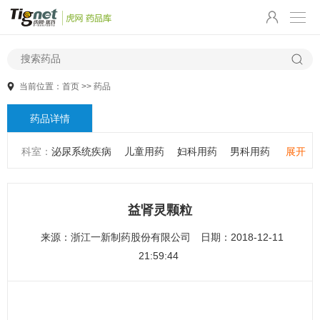
当前位置：
首页
>>
药品
药品详情
科室：
泌尿系统疾病
儿童用药
妇科用药
男科用药
展开
五官用药
肠胃用药
皮肤用药
感冒发热
感染性疾病
骨科疾病
心血管系统疾病
精神心理疾病
男科疾病
益肾灵颗粒
儿科疾病
外科疾病
维生素与矿物质
老人用药
来源：
浙江一新制药股份有限公司
日期：2018-12-11
保健食品
皮肤疾病
性传播疾病
呼吸系统疾病
21:59:44
耳鼻咽喉疾病
神经系统疾病
肿瘤疾病
口腔疾病
代谢疾病
风湿免疫系统疾病
血液和淋巴系统疾病