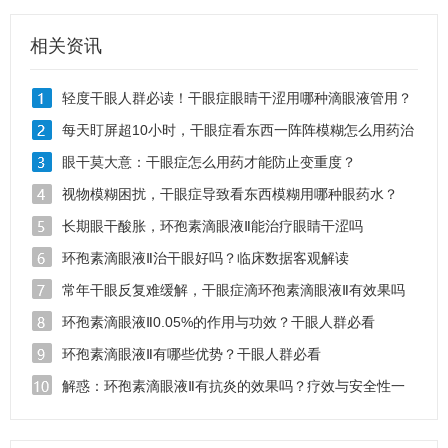
相关资讯
轻度干眼人群必读！干眼症眼睛干涩用哪种滴眼液管用？
每天盯屏超10小时，干眼症看东西一阵阵模糊怎么用药治
疗？
眼干莫大意：干眼症怎么用药才能防止变重度？
视物模糊困扰，干眼症导致看东西模糊用哪种眼药水？
长期眼干酸胀，环孢素滴眼液Ⅱ能治疗眼睛干涩吗
环孢素滴眼液Ⅱ治干眼好吗？临床数据客观解读
常年干眼反复难缓解，干眼症滴环孢素滴眼液Ⅱ有效果吗
环孢素滴眼液Ⅱ0.05%的作用与功效？干眼人群必看
环孢素滴眼液Ⅱ有哪些优势？干眼人群必看
解惑：环孢素滴眼液Ⅱ有抗炎的效果吗？疗效与安全性一
览