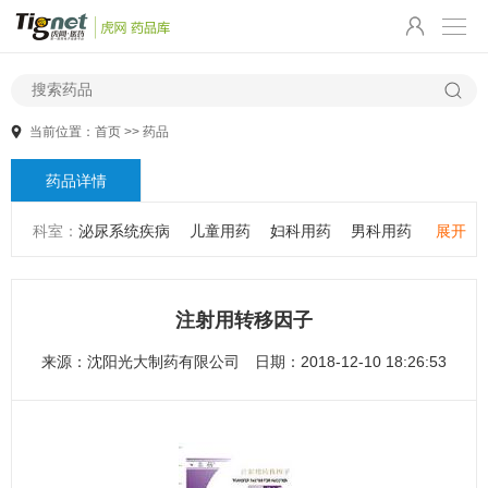
当前位置：
首页
>>
药品
药品详情
科室：
泌尿系统疾病
儿童用药
妇科用药
男科用药
展开
五官用药
肠胃用药
皮肤用药
感冒发热
感染性疾病
骨科疾病
心血管系统疾病
精神心理疾病
男科疾病
注射用转移因子
儿科疾病
外科疾病
维生素与矿物质
老人用药
来源：
沈阳光大制药有限公司
日期：2018-12-10 18:26:53
保健食品
皮肤疾病
性传播疾病
呼吸系统疾病
耳鼻咽喉疾病
神经系统疾病
肿瘤疾病
口腔疾病
代谢疾病
风湿免疫系统疾病
血液和淋巴系统疾病