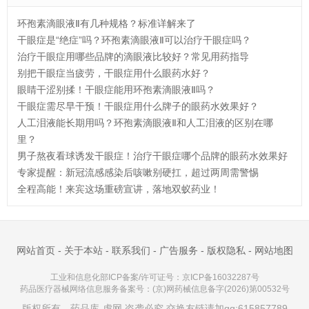
环孢素滴眼液Ⅱ有几种规格？标准详解来了
干眼症是“绝症”吗？环孢素滴眼液Ⅱ可以治疗干眼症吗？
治疗干眼症用哪些品牌的滴眼液比较好？常见用药指导
别把干眼症当疲劳，干眼症用什么眼药水好？
眼睛干涩别揉！干眼症能用环孢素滴眼液Ⅱ吗？
干眼症需尽早干预！干眼症用什么牌子的眼药水效果好？
人工泪液能长期用吗？环孢素滴眼液Ⅱ和人工泪液的区别在哪
里？
男子熬夜看球诱发干眼症！治疗干眼症哪个品牌的眼药水效果好
专家提醒：新冠流感感染后咳嗽别硬扛，超过两周需警惕
全程高能！来宾这场重磅宣讲，落地双蚁药业！
网站首页
-
关于本站
-
联系我们
-
广告服务
-
版权隐私
-
网站地图
工业和信息化部ICP备案/许可证号：
京ICP备16032287号
药品医疗器械网络信息服务备案号：(京)网药械信息备字(2026)第00532号
版权所有 药品库-虎网 盗袭必究 交换友链请加qq:615857789