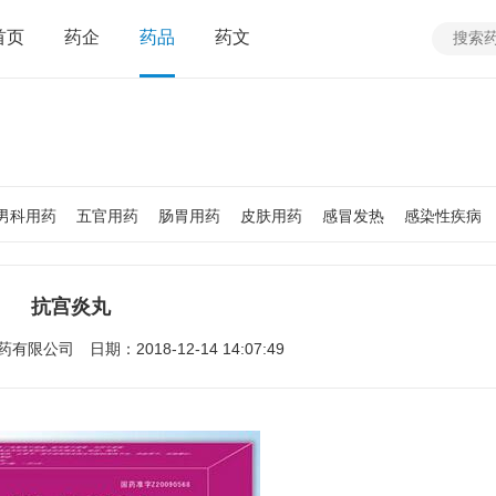
首页
药企
药品
药文
男科用药
五官用药
肠胃用药
皮肤用药
感冒发热
感染性疾病
质
老人用药
保健食品
皮肤疾病
性传播疾病
呼吸系统疾病
疾病
女性生殖及妊娠疾病
眼疾病
抗宫炎丸
药有限公司
日期：2018-12-14 14:07:49