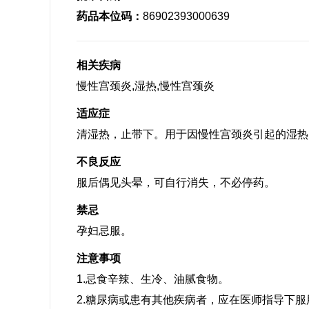
药品本位码：
86902393000639
相关疾病
慢性宫颈炎,湿热,慢性宫颈炎
适应症
清湿热，止带下。用于因慢性宫颈炎引起的湿热
不良反应
服后偶见头晕，可自行消失，不必停药。
禁忌
孕妇忌服。
注意事项
1.忌食辛辣、生冷、油腻食物。
2.糖尿病或患有其他疾病者，应在医师指导下服