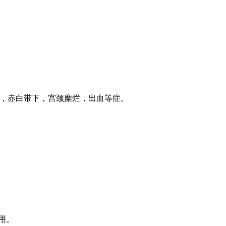
，赤白带下，宫颈糜烂，出血等症。
用。