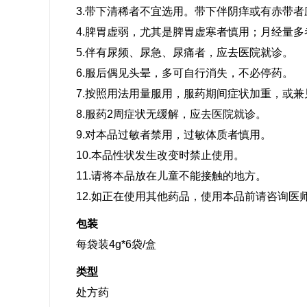
3.带下清稀者不宜选用。带下伴阴痒或有赤带
4.脾胃虚弱，尤其是脾胃虚寒者慎用；月经量
5.伴有尿频、尿急、尿痛者，应去医院就诊。
6.服后偶见头晕，多可自行消失，不必停药。
7.按照用法用量服用，服药期间症状加重，或
8.服药2周症状无缓解，应去医院就诊。
9.对本品过敏者禁用，过敏体质者慎用。
10.本品性状发生改变时禁止使用。
11.请将本品放在儿童不能接触的地方。
12.如正在使用其他药品，使用本品前请咨询医
包装
每袋装4g*6袋/盒
类型
处方药