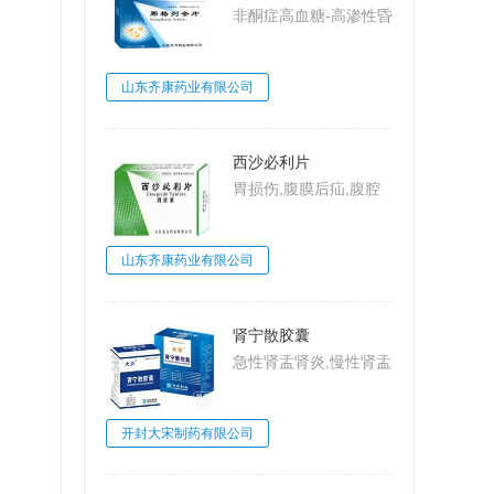
非酮症高血糖-高渗性昏
迷,2型糖尿病,糖尿病
山东齐康药业有限公司
西沙必利片
胃损伤,腹膜后疝,腹腔
动脉压迫综合
征,MarableSyndrome,
山东齐康药业有限公司
大肠梗阻,肠系膜上动脉
压迫综合征,Wilkie病,食
管炎
肾宁散胶囊
急性肾盂肾炎,慢性肾盂
肾炎,肾小球肾炎,肾小
球肾炎
开封大宋制药有限公司