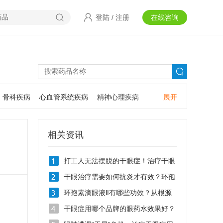
登陆
/
注册
在线咨询
骨科疾病
心血管系统疾病
精神心理疾病
展开
耳鼻咽喉疾病
神经系统疾病
肿瘤疾病
口腔疾病
相关资讯
打工人无法摆脱的干眼症！治疗干眼
症用什么眼药水？
干眼治疗需要如何抗炎才有效？环孢
素滴眼液Ⅱ抗炎效果怎么样？
环孢素滴眼液Ⅱ有哪些功效？从根源
破解干眼难题
干眼症用哪个品牌的眼药水效果好？