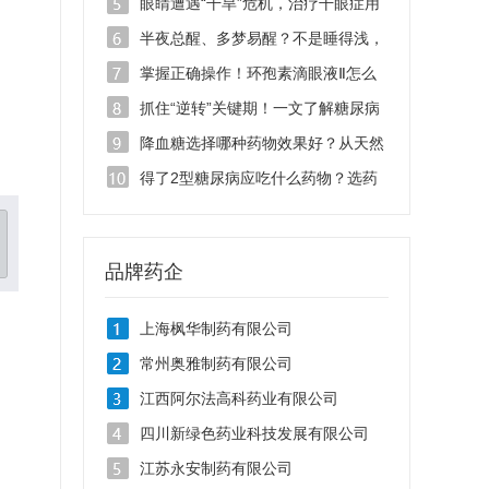
滴眼液千万别乱用！
眼睛遭遇“干旱”危机，治疗干眼症用
哪种眼药水效果好？
半夜总醒、多梦易醒？不是睡得浅，
是脏腑失衡
掌握正确操作！环孢素滴眼液Ⅱ怎么
用效果好
抓住“逆转”关键期！一文了解糖尿病
吃什么药能逆转？
降血糖选择哪种药物效果好？从天然
药物看糖尿病治疗新思路
得了2型糖尿病应吃什么药物？选药
要看综合获益
品牌药企
上海枫华制药有限公司
常州奥雅制药有限公司
江西阿尔法高科药业有限公司
四川新绿色药业科技发展有限公司
江苏永安制药有限公司