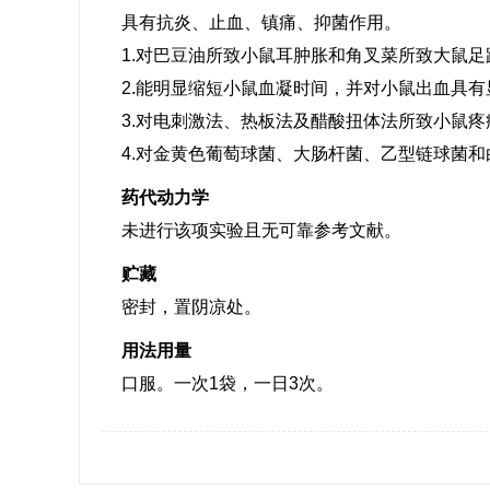
具有抗炎、止血、镇痛、抑菌作用。
1.对巴豆油所致小鼠耳肿胀和角叉菜所致大鼠
2.能明显缩短小鼠血凝时间，并对小鼠出血具
3.对电刺激法、热板法及醋酸扭体法所致小鼠
4.对金黄色葡萄球菌、大肠杆菌、乙型链球菌
药代动力学
未进行该项实验且无可靠参考文献。
贮藏
密封，置阴凉处。
用法用量
口服。一次1袋，一日3次。