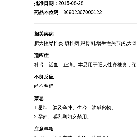
批准日期：
2015-08-28
药品本位码：
86902367000122
相关疾病
肥大性脊椎炎,颈椎病,跟骨刺,增生性关节炎,大
适应症
补肾，活血，止痛。本品用于肥大性脊椎炎，颈
不良反应
尚不明确。
禁忌
1.忌烟、酒及辛辣、生冷、油腻食物。
2.孕妇、哺乳期妇女禁用。
注意事项