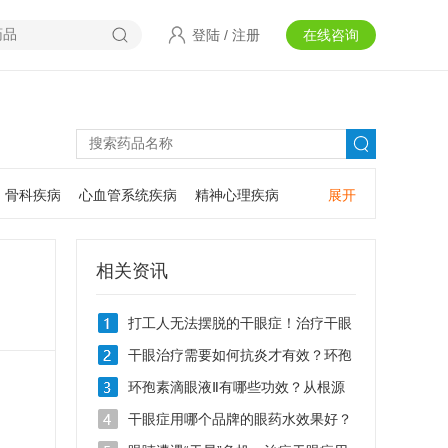
登陆
/
注册
在线咨询
骨科疾病
心血管系统疾病
精神心理疾病
展开
耳鼻咽喉疾病
神经系统疾病
肿瘤疾病
口腔疾病
相关资讯
打工人无法摆脱的干眼症！治疗干眼
症用什么眼药水？
干眼治疗需要如何抗炎才有效？环孢
素滴眼液Ⅱ抗炎效果怎么样？
环孢素滴眼液Ⅱ有哪些功效？从根源
破解干眼难题
干眼症用哪个品牌的眼药水效果好？