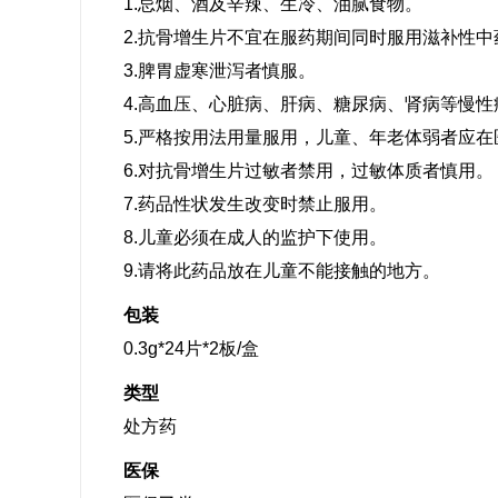
1.忌烟、酒及辛辣、生冷、油腻食物。
2.抗骨增生片不宜在服药期间同时服用滋补性中
3.脾胃虚寒泄泻者慎服。
4.高血压、心脏病、肝病、糖尿病、肾病等慢
5.严格按用法用量服用，儿童、年老体弱者应
6.对抗骨增生片过敏者禁用，过敏体质者慎用。
7.药品性状发生改变时禁止服用。
8.儿童必须在成人的监护下使用。
9.请将此药品放在儿童不能接触的地方。
包装
0.3g*24片*2板/盒
类型
处方药
医保