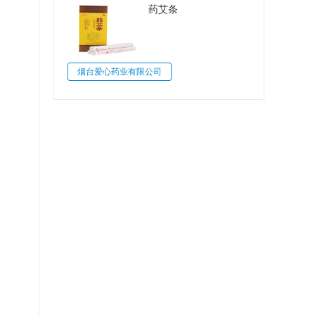
药艾条
烟台爱心药业有限公司