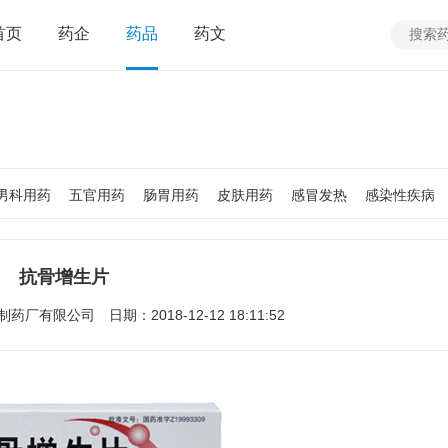
首页
药企
药品
药文
男科用药
五官用药
肠胃用药
皮肤用药
感冒发热
感染性疾病
质
老人用药
保健食品
皮肤疾病
性传播疾病
呼吸系统疾病
疾病
女性生殖及妊娠疾病
眼疾病
抗骨增生片
制药厂有限公司
日期：2018-12-12 18:11:52