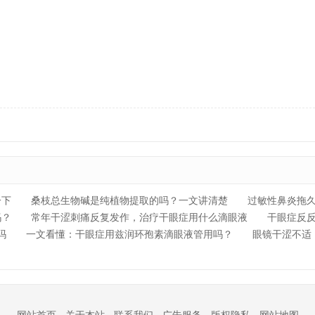
一下
桑枝总生物碱是纯植物提取的吗？一文讲清楚
过敏性鼻炎拖
吗？
常年干涩刺痛反复发作，治疗干眼症用什么滴眼液
干眼症反反
吗
一文看懂：干眼症用兹润环孢素滴眼液管用吗？
眼镜干涩不适