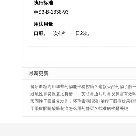
执行标准
WS3-B-1338-93
用法用量
口服。一次4片，一日2次。
最新更新
餐后血糖高用哪些药物能平稳控糖？这款天然药物了解
过敏性鼻炎反复太折磨……芪防鼻通片对鼻炎鼻塞有效
顽固性干眼反复发作，环孢素滴眼液Ⅱ治疗干眼症效果好
干眼症眼睛酸胀刺痛怎么用药舒缓？找准病根是关键