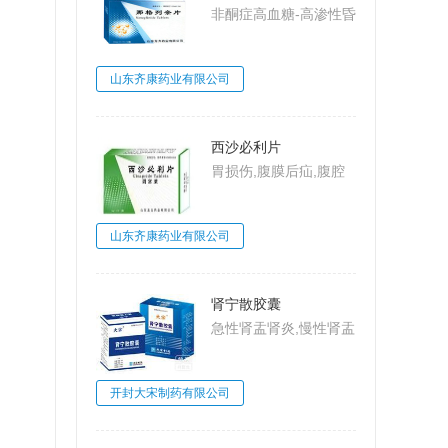
非酮症高血糖-高渗性昏
迷,2型糖尿病,糖尿病
山东齐康药业有限公司
西沙必利片
胃损伤,腹膜后疝,腹腔
动脉压迫综合
征,MarableSyndrome,
山东齐康药业有限公司
大肠梗阻,肠系膜上动脉
压迫综合征,Wilkie病,食
管炎
肾宁散胶囊
急性肾盂肾炎,慢性肾盂
肾炎,肾小球肾炎,肾小
球肾炎
开封大宋制药有限公司