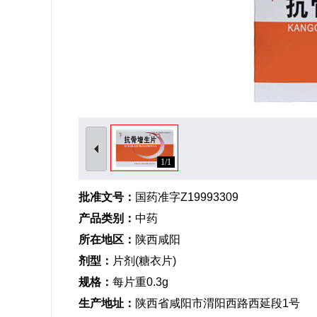
1/1
批准文号：
国药准字Z19993309
产品类别：
中药
所在地区：
陕西咸阳
剂型：
片剂(糖衣片)
规格：
每片重0.3g
生产地址：
陕西省咸阳市渭阳西路西延段1号