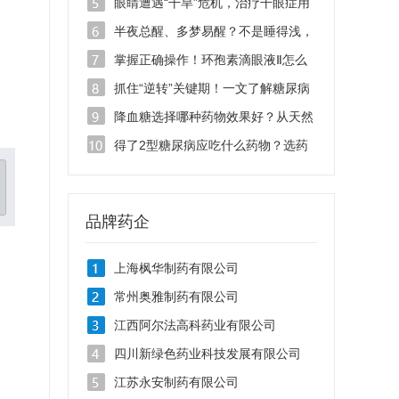
滴眼液千万别乱用！
眼睛遭遇“干旱”危机，治疗干眼症用
哪种眼药水效果好？
半夜总醒、多梦易醒？不是睡得浅，
是脏腑失衡
掌握正确操作！环孢素滴眼液Ⅱ怎么
用效果好
抓住“逆转”关键期！一文了解糖尿病
吃什么药能逆转？
降血糖选择哪种药物效果好？从天然
药物看糖尿病治疗新思路
得了2型糖尿病应吃什么药物？选药
要看综合获益
品牌药企
上海枫华制药有限公司
常州奥雅制药有限公司
江西阿尔法高科药业有限公司
四川新绿色药业科技发展有限公司
江苏永安制药有限公司