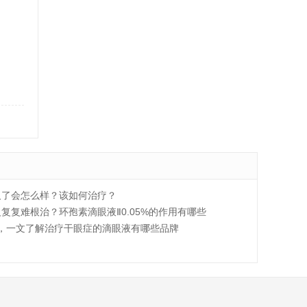
久了会怎么样？该如何治疗？
复复难根治？环孢素滴眼液Ⅱ0.05%的作用有哪些
，一文了解治疗干眼症的滴眼液有哪些品牌