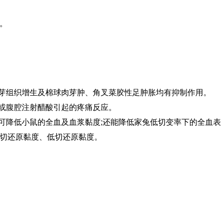
。
肉芽组织增生及棉球肉芽肿、角叉菜胶性足肿胀均有抑制作用。
击或腹腔注射醋酸引起的疼痛反应。
片可降低小鼠的全血及血浆黏度;还能降低家兔低切变率下的全血
切还原黏度、低切还原黏度。