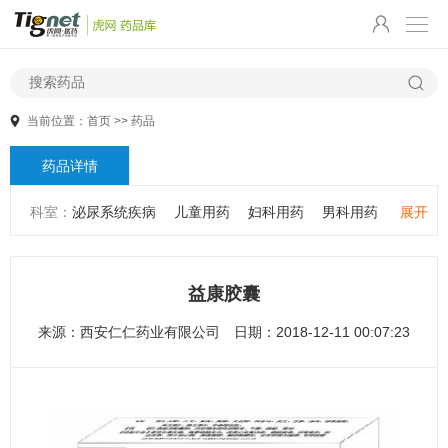
当前位置：
首页
>>
药品
药品详情
科室：
泌尿系统疾病
儿童用药
妇科用药
男科用药
展开
五官用药
肠胃用药
皮肤用药
感冒发热
感染性疾病
骨科疾病
心血管系统疾病
精神心理疾病
男科疾病
益康胶囊
儿科疾病
外科疾病
维生素与矿物质
老人用药
来源：
西安仁仁药业有限公司
日期：2018-12-11 00:07:23
保健食品
皮肤疾病
性传播疾病
呼吸系统疾病
耳鼻咽喉疾病
神经系统疾病
肿瘤疾病
口腔疾病
代谢疾病
风湿免疫系统疾病
血液和淋巴系统疾病