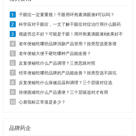
干眼症一定要重视！干眼用环孢素滴眼液Ⅱ可以吗？
科学应对干眼症，一文了解干眼症对症治疗用什么眼药
水？
视疲劳总不好？可能是干眼！用环孢素滴眼液Ⅱ效果好不
好？
老年便秘吃哪些品牌润肠产品管用？按类型选更靠谱
老年便秘大便干硬吃哪种产品能改善？
反复便秘吃什么产品调理？三类思路对照
经常便秘吃哪些品牌的产品能改善？按类型选不踩坑
反复便秘吃什么保健品温和调理？三个层级对症选
排便困难吃什么产品通便？三个层级选对才有用
心衰指标正常值是多少？
品牌药企